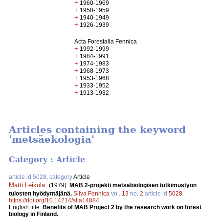
+
1960-1969
+
1950-1959
+
1940-1949
+
1926-1939
Acta Forestalia Fennica
+
1992-1999
+
1984-1991
+
1974-1983
+
1968-1973
+
1953-1968
+
1933-1952
+
1913-1932
Articles containing the keyword
'metsäekologia'
Category : Article
article id 5028, category
Article
Matti Leikola
.
(1979).
MAB 2-projekti metsäbiologisen tutkimustyön
tulosten hyödyntäjänä.
Silva Fennica
vol.
13
no.
2
article id
5028
.
https://doi.org/10.14214/sf.a14884
English title:
Benefits of MAB Project 2 by the research work on forest
biology in Finland.