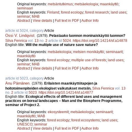
Original keywords:
metsäntutkimus
;
metsäekologia
;
maankäyttö
;
seminaari
English keywords:
Finland
;
forest ecology
;
forest research
;
land uses
;
seminar
;
MAB
Abstract
|
View details
|
Full text in PDF
|
Author Info
article id 5024, category
Article
Ossi V. Lindqvist
.
(1979).
Pelastaako luonnon moninaiskäyttö luonnon?
Silva Fennica
vol.
13
no.
2
article id
5024
.
https://doi.org/10.14214/sf.a14878
English title:
Will the multiple use of nature save nature?
Original keywords:
metsäekologia
;
metsien monikäyttö
;
seminaarit
;
maankäyttö
English keywords:
forest ecology
;
multiple use of forests
;
land uses
;
seminar
;
MAB
Abstract
|
View details
|
Full text in PDF
|
Author Info
article id 5023, category
Article
Anu Pärnänen
.
(1979).
Erilaisten maankäyttötapojen ja
hoitotoimenpiteiden ekologiset vaikutukset metsiin.
Silva Fennica
vol.
13
no.
2
article id
5023
.
https://doi.org/10.14214/sf.a14877
English title:
Ecological effects of different land uses and management
practices on boreal landscapes – Man and the Biosphere Programme,
seminar of Project 2.
Original keywords:
ekosysteemit
;
metsäekologia
;
seminaarit
;
maankäyttö
;
MAB
English keywords:
forest ecology
;
forest ecosystems
;
land uses
;
UNESCO
;
seminar
Abstract
|
View details
|
Full text in PDF
|
Author Info