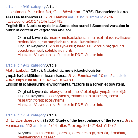
article id 4946, category
Article
I. Lehtonen
,
S. Kellomäki
,
C. J. Westman
.
(1976).
Ravinteiden kierto
eräässä männikössä.
Silva Fennica
vol.
10
no.
3
article id
4946
.
https://doi.org/10.14214/sf.a14792
English title:
Nutrient cycle in a Scots pine stand I. Seasonal variation in
nutrient content of vegetation and soil.
Original keywords:
mänty
;
metsäekologia
;
neulaset
;
aluskasvillisuus
;
ravinnekierto
;
ravinnepitoisuus
;
maa
;
kasvukausi
English keywords:
Pinus sylvestris
;
needles
;
Scots pine
;
ground
vegetation
;
soil
;
soluble nutrients
Abstract
|
View details
|
Full text in PDF
|
Author Info
article id 4943, category
Article
Matti Leikola
.
(1976).
Näkökohtia metsikköekologisten
ympäristötekijöiden mittaamisesta.
Silva Fennica
vol.
10
no.
2
article id
4943
.
https://doi.org/10.14214/sf.a14789
English title:
Measuring environmental factors in a forest ecosystem.
Original keywords:
ekosysteemit
;
metsäekologia
;
ympäristötekijät
English keywords:
ecosystems
;
environmental factors
;
forest
research
;
forest ecosystems
Abstract
|
View details
|
Full text in PDF
|
Author Info
article id 4714, category
Article
B. L. Dzerdzeevskii
.
(1963).
Study of the heat balance of the forest.
Silva
Fennica
no.
113
article id
4714
.
https://doi.org/10.14214/sf.a14272
Keywords:
temperature
;
forests
;
forest ecology
;
metsät
;
lämpötila
;
metsäekologia
;
taseet