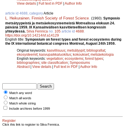
View details
|
Full text in PDF
|
Author Info
article id 4688, category
Article
L. Heikurainen
,
Finnish Society of Forest Science
.
(1960).
Symposio
metsätyypeistä ja metsäekosysteemeistä Motrealissa elokuun 24.
päivänä 1959. IX Kansainvälisen kasvitieteellisen kongressin
yhteydessä.
Silva Fennica
no.
105
article id
4688
.
https://doi.org/10.14214/sf.a14129
English title:
Symposium on forest types and forest ecosystems during
the IX international botanical congress Montreal, August 24th 1959.
Original keywords:
kasvillisuus
;
metsätyypit
;
bibliografiat
;
ekosysteemit
;
kasvupaikkaluokitus
;
kokoukset
;
metsäekologia
English keywords:
vegetation
;
ecosystems
;
forest types
;
bibliographies
;
site classification
;
Symposiums
Abstract
|
View details
|
Full text in PDF
|
Author Info
Match any word
Match all words
Match whole string
Include archives before 1999
Register
Click this link to register to Silva Fennica.