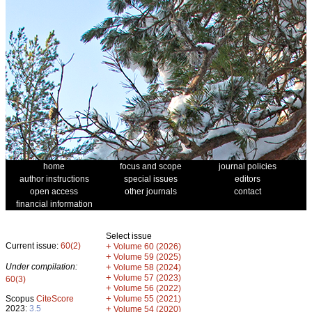
home
focus and scope
journal policies
author instructions
special issues
editors
open access
other journals
contact
financial information
Select issue
Current issue:
60(2)
+
Volume 60 (2026)
+
Volume 59 (2025)
Under compilation:
+
Volume 58 (2024)
+
Volume 57 (2023)
60(3)
+
Volume 56 (2022)
+
Scopus
CiteScore
Volume 55 (2021)
2023:
3.5
+
Volume 54 (2020)