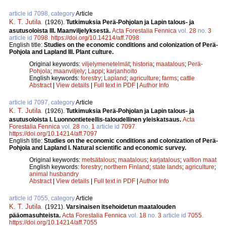
article id 7098, category
Article
K. T. Jutila
.
(1926).
Tutkimuksia Perä-Pohjolan ja Lapin talous- ja
asutusoloista III. Maanviljelyksestä.
Acta Forestalia Fennica
vol.
28
no.
3
article id
7098
.
https://doi.org/10.14214/aff.7098
English title:
Studies on the economic conditions and colonization of Perä-
Pohjola and Lapland III. Plant culture.
Original keywords:
viljelymenetelmät
;
historia
;
maatalous
;
Perä-
Pohjola
;
maanviljely
;
Lappi
;
karjanhoito
English keywords:
forestry
;
Lapland
;
agriculture
;
farms
;
cattle
Abstract
|
View details
|
Full text in PDF
|
Author Info
article id 7097, category
Article
K. T. Jutila
.
(1926).
Tutkimuksia Perä-Pohjolan ja Lapin talous- ja
asutusoloista I. Luonnontieteellis-taloudellinen yleiskatsaus.
Acta
Forestalia Fennica
vol.
28
no.
1
article id
7097
.
https://doi.org/10.14214/aff.7097
English title:
Studies on the economic conditions and colonization of Perä-
Pohjola and Lapland I. Natural scientific and economic survey.
Original keywords:
metsätalous
;
maatalous
;
karjatalous
;
valtion maat
English keywords:
forestry
;
northern Finland
;
state lands
;
agriculture
;
animal husbandry
Abstract
|
View details
|
Full text in PDF
|
Author Info
article id 7055, category
Article
K. T. Jutila
.
(1921).
Varsinaisen itsehoidetun maatalouden
pääomasuhteista.
Acta Forestalia Fennica
vol.
18
no.
3
article id
7055
.
https://doi.org/10.14214/aff.7055