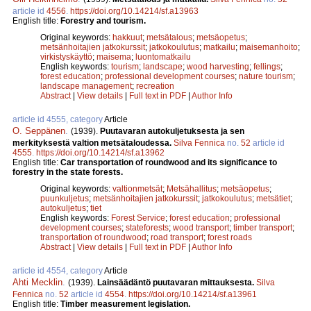
article id
4556
.
https://doi.org/10.14214/sf.a13963
English title:
Forestry and tourism.
Original keywords:
hakkuut
;
metsätalous
;
metsäopetus
;
metsänhoitajien jatkokurssit
;
jatkokoulutus
;
matkailu
;
maisemanhoito
;
virkistyskäyttö
;
maisema
;
luontomatkailu
English keywords:
tourism
;
landscape
;
wood harvesting
;
fellings
;
forest education
;
professional development courses
;
nature tourism
;
landscape management
;
recreation
Abstract
|
View details
|
Full text in PDF
|
Author Info
article id 4555, category
Article
O. Seppänen
.
(1939).
Puutavaran autokuljetuksesta ja sen
merkityksestä valtion metsätaloudessa.
Silva Fennica
no.
52
article id
4555
.
https://doi.org/10.14214/sf.a13962
English title:
Car transportation of roundwood and its significance to
forestry in the state forests.
Original keywords:
valtionmetsät
;
Metsähallitus
;
metsäopetus
;
puunkuljetus
;
metsänhoitajien jatkokurssit
;
jatkokoulutus
;
metsätiet
;
autokuljetus
;
tiet
English keywords:
Forest Service
;
forest education
;
professional
development courses
;
stateforests
;
wood transport
;
timber transport
;
transportation of roundwood
;
road transport
;
forest roads
Abstract
|
View details
|
Full text in PDF
|
Author Info
article id 4554, category
Article
Ahti Mecklin
.
(1939).
Lainsäädäntö puutavaran mittauksesta.
Silva
Fennica
no.
52
article id
4554
.
https://doi.org/10.14214/sf.a13961
English title:
Timber measurement legislation.