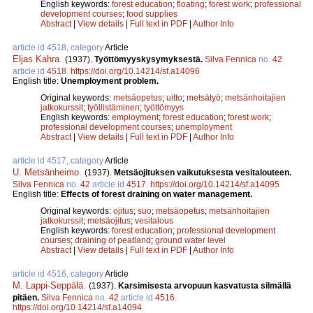
English keywords:
forest education
;
floating
;
forest work
;
professional
development courses
;
food supplies
Abstract
|
View details
|
Full text in PDF
|
Author Info
article id 4518, category
Article
Eljas Kahra
.
(1937).
Työttömyyskysymyksestä.
Silva Fennica
no.
42
article id
4518
.
https://doi.org/10.14214/sf.a14096
English title:
Unemployment problem.
Original keywords:
metsäopetus
;
uitto
;
metsätyö
;
metsänhoitajien
jatkokurssit
;
työllistäminen
;
työttömyys
English keywords:
employment
;
forest education
;
forest work
;
professional development courses
;
unemployment
Abstract
|
View details
|
Full text in PDF
|
Author Info
article id 4517, category
Article
U. Metsänheimo
.
(1937).
Metsäojituksen vaikutuksesta vesitalouteen.
Silva Fennica
no.
42
article id
4517
.
https://doi.org/10.14214/sf.a14095
English title:
Effects of forest draining on water management.
Original keywords:
ojitus
;
suo
;
metsäopetus
;
metsänhoitajien
jatkokurssit
;
metsäojitus
;
vesitalous
English keywords:
forest education
;
professional development
courses
;
draining of peatland
;
ground water level
Abstract
|
View details
|
Full text in PDF
|
Author Info
article id 4516, category
Article
M. Lappi-Seppälä
.
(1937).
Karsimisesta arvopuun kasvatusta silmällä
pitäen.
Silva Fennica
no.
42
article id
4516
.
https://doi.org/10.14214/sf.a14094