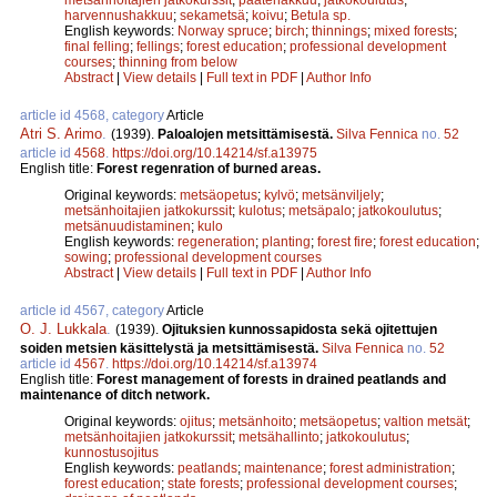
harvennushakkuu
;
sekametsä
;
koivu
;
Betula sp.
English keywords:
Norway spruce
;
birch
;
thinnings
;
mixed forests
;
final felling
;
fellings
;
forest education
;
professional development
courses
;
thinning from below
Abstract
|
View details
|
Full text in PDF
|
Author Info
article id 4568, category
Article
Atri S. Arimo
.
(1939).
Paloalojen metsittämisestä.
Silva Fennica
no.
52
article id
4568
.
https://doi.org/10.14214/sf.a13975
English title:
Forest regenration of burned areas.
Original keywords:
metsäopetus
;
kylvö
;
metsänviljely
;
metsänhoitajien jatkokurssit
;
kulotus
;
metsäpalo
;
jatkokoulutus
;
metsänuudistaminen
;
kulo
English keywords:
regeneration
;
planting
;
forest fire
;
forest education
;
sowing
;
professional development courses
Abstract
|
View details
|
Full text in PDF
|
Author Info
article id 4567, category
Article
O. J. Lukkala
.
(1939).
Ojituksien kunnossapidosta sekä ojitettujen
soiden metsien käsittelystä ja metsittämisestä.
Silva Fennica
no.
52
article id
4567
.
https://doi.org/10.14214/sf.a13974
English title:
Forest management of forests in drained peatlands and
maintenance of ditch network.
Original keywords:
ojitus
;
metsänhoito
;
metsäopetus
;
valtion metsät
;
metsänhoitajien jatkokurssit
;
metsähallinto
;
jatkokoulutus
;
kunnostusojitus
English keywords:
peatlands
;
maintenance
;
forest administration
;
forest education
;
state forests
;
professional development courses
;