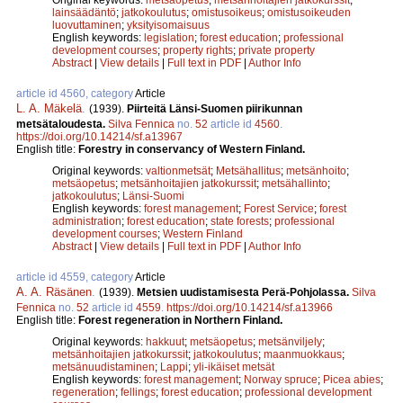
lainsäädäntö
;
jatkokoulutus
;
omistusoikeus
;
omistusoikeuden
luovuttaminen
;
yksityisomaisuus
English keywords:
legislation
;
forest education
;
professional
development courses
;
property rights
;
private property
Abstract
|
View details
|
Full text in PDF
|
Author Info
article id 4560, category
Article
L. A. Mäkelä
.
(1939).
Piirteitä Länsi-Suomen piirikunnan
metsätaloudesta.
Silva Fennica
no.
52
article id
4560
.
https://doi.org/10.14214/sf.a13967
English title:
Forestry in conservancy of Western Finland.
Original keywords:
valtionmetsät
;
Metsähallitus
;
metsänhoito
;
metsäopetus
;
metsänhoitajien jatkokurssit
;
metsähallinto
;
jatkokoulutus
;
Länsi-Suomi
English keywords:
forest management
;
Forest Service
;
forest
administration
;
forest education
;
state forests
;
professional
development courses
;
Western Finland
Abstract
|
View details
|
Full text in PDF
|
Author Info
article id 4559, category
Article
A. A. Räsänen
.
(1939).
Metsien uudistamisesta Perä-Pohjolassa.
Silva
Fennica
no.
52
article id
4559
.
https://doi.org/10.14214/sf.a13966
English title:
Forest regeneration in Northern Finland.
Original keywords:
hakkuut
;
metsäopetus
;
metsänviljely
;
metsänhoitajien jatkokurssit
;
jatkokoulutus
;
maanmuokkaus
;
metsänuudistaminen
;
Lappi
;
yli-ikäiset metsät
English keywords:
forest management
;
Norway spruce
;
Picea abies
;
regeneration
;
fellings
;
forest education
;
professional development