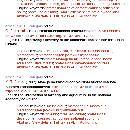
jatkokurssit
;
asutustoiminta
;
asutuspolitiikka
;
lainsäädäntö
;
asutuslaki
English keywords:
professional development courses
;
settlement
policy
;
parcelling out land
;
Land Settlement Act
;
state-owned land
Abstract
|
View details
|
Full text in PDF
|
Author Info
article id 4510, category
Article
O. J. Lakari
.
(1937).
Hoitoaluehallinnon tehostamisesta.
Silva Fennica
no.
42
article id
4510
.
https://doi.org/10.14214/sf.a14088
English title:
Improving efficiency of the administration of state forests in
Finland.
Original keywords:
valtionmetsät
;
Metsähallitus
;
metsänhoito
;
metsäopetus
;
metsänhoitajien jatkokurssit
;
hoitoalue
English keywords:
forest management
;
Forest Service
;
forest
education
;
state forests
;
professional development courses
Abstract
|
View details
|
Full text in PDF
|
Author Info
article id 4509, category
Article
K. T. Jutila
.
(1937).
Maa- ja metsätalouden välisistä vuorosuhteista
Suomen kansantaloudessa.
Silva Fennica
no.
42
article id
4509
.
https://doi.org/10.14214/sf.a14087
English title:
Interaction of forestry and agriculture in the national
economy of Finland.
Original keywords:
metsätalous
;
metsäopetus
;
maatalous
;
metsänhoitajien jatkokurssit
;
kansantalous
English keywords:
forestry
;
forest education
;
professional
development courses
;
agriculture
;
national economy
Abstract
|
View details
|
Full text in PDF
|
Author Info