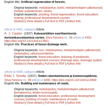
English title:
Artificial regeneration of forests.
Original keywords:
metsäopetus
;
kylvö
;
metsänhoitajien jatkokurssit
;
metsän uudistaminen
;
istutus
English keywords:
planting
;
forest regeneration
;
forest education
;
sowing
;
professional development courses
Abstract
|
View details
|
Full text in PDF
|
Author Info
article id 4491, category
Article
A. J. Cautón
.
(1937).
Kuivaustöitten suorittamisesta
metsänkasvattamista varten.
Silva Fennica
no.
39
article id
4491
.
https://doi.org/10.14214/sf.a13901
English title:
Practices of forest drainage work.
Original keywords:
suo
;
metsäopetus
;
metsänhoitajien jatkokurssit
;
metsäojitus
;
ojitussuunnitelma
English keywords:
forest education
;
draining of peatlands
;
professional development courses
;
drainage plan
;
drainage system
Abstract
|
View details
|
Full text in PDF
|
Author Info
article id 4490, category
Article
Erkki J. Simola
.
(1937).
Teiden rakentamisesta ja kunnossapidosta.
Silva Fennica
no.
39
article id
4490
.
https://doi.org/10.14214/sf.a13900
English title:
Building and maintenance of roads.
Original keywords:
metsäopetus
;
metsänhoitajien jatkokurssit
;
tienrakennus
;
teiden kunnosapito
English keywords:
forest education
;
professional development
courses
;
building of roads
;
maintenance of roads
Abstract
|
View details
|
Full text in PDF
|
Author Info