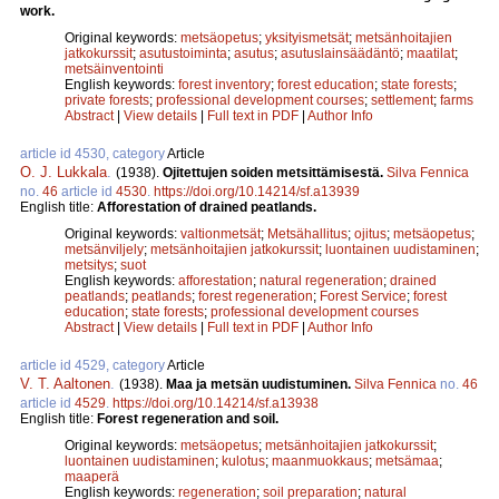
work.
Original keywords:
metsäopetus
;
yksityismetsät
;
metsänhoitajien
jatkokurssit
;
asutustoiminta
;
asutus
;
asutuslainsäädäntö
;
maatilat
;
metsäinventointi
English keywords:
forest inventory
;
forest education
;
state forests
;
private forests
;
professional development courses
;
settlement
;
farms
Abstract
|
View details
|
Full text in PDF
|
Author Info
article id 4530, category
Article
O. J. Lukkala
.
(1938).
Ojitettujen soiden metsittämisestä.
Silva Fennica
no.
46
article id
4530
.
https://doi.org/10.14214/sf.a13939
English title:
Afforestation of drained peatlands.
Original keywords:
valtionmetsät
;
Metsähallitus
;
ojitus
;
metsäopetus
;
metsänviljely
;
metsänhoitajien jatkokurssit
;
luontainen uudistaminen
;
metsitys
;
suot
English keywords:
afforestation
;
natural regeneration
;
drained
peatlands
;
peatlands
;
forest regeneration
;
Forest Service
;
forest
education
;
state forests
;
professional development courses
Abstract
|
View details
|
Full text in PDF
|
Author Info
article id 4529, category
Article
V. T. Aaltonen
.
(1938).
Maa ja metsän uudistuminen.
Silva Fennica
no.
46
article id
4529
.
https://doi.org/10.14214/sf.a13938
English title:
Forest regeneration and soil.
Original keywords:
metsäopetus
;
metsänhoitajien jatkokurssit
;
luontainen uudistaminen
;
kulotus
;
maanmuokkaus
;
metsämaa
;
maaperä
English keywords:
regeneration
;
soil preparation
;
natural