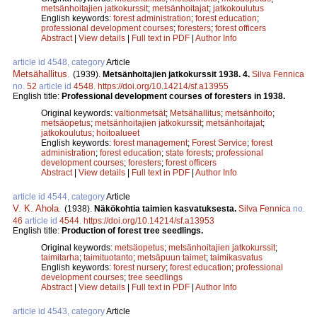
metsänhoitajien jatkokurssit
;
metsänhoitajat
;
jatkokoulutus
English keywords:
forest administration
;
forest education
;
professional development courses
;
foresters
;
forest officers
Abstract
|
View details
|
Full text in PDF
|
Author Info
article id 4548, category
Article
Metsähallitus
.
(1939).
Metsänhoitajien jatkokurssit 1938. 4.
Silva Fennica
no.
52
article id
4548
.
https://doi.org/10.14214/sf.a13955
English title:
Professional development courses of foresters in 1938.
Original keywords:
valtionmetsät
;
Metsähallitus
;
metsänhoito
;
metsäopetus
;
metsänhoitajien jatkokurssit
;
metsänhoitajat
;
jatkokoulutus
;
hoitoalueet
English keywords:
forest management
;
Forest Service
;
forest
administration
;
forest education
;
state forests
;
professional
development courses
;
foresters
;
forest officers
Abstract
|
View details
|
Full text in PDF
|
Author Info
article id 4544, category
Article
V. K. Ahola
.
(1938).
Näkökohtia taimien kasvatuksesta.
Silva Fennica
no.
46
article id
4544
.
https://doi.org/10.14214/sf.a13953
English title:
Production of forest tree seedlings.
Original keywords:
metsäopetus
;
metsänhoitajien jatkokurssit
;
taimitarha
;
taimituotanto
;
metsäpuun taimet
;
taimikasvatus
English keywords:
forest nursery
;
forest education
;
professional
development courses
;
tree seedlings
Abstract
|
View details
|
Full text in PDF
|
Author Info
article id 4543, category
Article