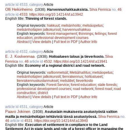
article id 4533, category
Article
Olli Heikinheimo
.
(1938).
Harvennushakkauksista.
Silva Fennica
no.
46
article id
4533
.
https://doi.org/10.14214/sf.a13942
English title:
Thinning of forest stands.
Original keywords:
hakkuut
;
metsänhoito
;
metsäopetus
;
metsänhoitajien jatkokurssit
;
harvennushakkuu
English keywords:
forest management
;
thinnings
;
fellings
;
forest
education
;
professional development courses
Abstract
|
View details
|
Full text in PDF
|
Author Info
article id 4532, category
Article
E. J. Koskenmaa
.
(1938).
Hoitoalueen talous ja tieverkosto.
Silva
Fennica
no.
46
article id
4532
.
https://doi.org/10.14214/sf.a13941
English title:
Economy of a regional district and road network.
Original keywords:
valtionmetsät
;
Metsähallitus
;
metsäopetus
;
metsänhoitajien jatkokurssit
;
tienrakennus
;
hoitoalueet
;
tienrakennuskustannukset
;
metsätiet
;
tieverkosto
English keywords:
Forest Service
;
forest education
;
state forests
;
professional development courses
;
road network
;
forest road
;
road
construction
;
district
Abstract
|
View details
|
Full text in PDF
|
Author Info
article id 4531, category
Article
Paavo Jokinen
.
(1938).
Asutuslain mukaisesta asutustyöstä valtion
mailla ja metsänhoitajan tehtävistä tässä asutustyössä.
Silva Fennica
no.
46
article id
4531
.
https://doi.org/10.14214/sf.a13940
English title:
Execution of settlement in compliance to the Land
Settlement Act in state lands and role of a forest officer in managing the