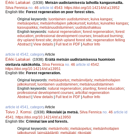
Erkki Laitakari
.
(1938).
Metsän uudistamisesta laihoilla kangasmailla.
Silva Fennica
no.
46
article id
4543
.
https://doi.org/10.14214/sf.a13952
English title:
Forest regeneration on poor forest sites.
Original keywords:
luontainen uudistuminen
;
kuiva kangas
;
metsäopetus
;
metsänhoitajien jatkokurssit
;
kulotus
;
kuivahko kangas
;
kasvupaikka
;
metsänuudistuminen
;
uudistushakkuu
English keywords:
natural regeneration
;
forest regeneration
;
forest
education
;
professional development courses
;
broadcast burning
;
dry upland forest site
;
dryish upland forest site
;
regeneration felling
Abstract
|
View details
|
Full text in PDF
|
Author Info
article id 4542, category
Article
Erkki Laitakari
.
(1938).
Eräitä metsän uudistamisessa huomioon
otettavia näkökohtia.
Silva Fennica
no.
46
article id
4542
.
https://doi.org/10.14214/sf.a13951
English title:
Forest regeneration.
Original keywords:
metsäopetus
;
metsänviljely
;
metsänhoitajien
jatkokurssit
;
luontainen uudistaminen
;
metsänuudistaminen
English keywords:
natural regeneration
;
planting
;
forest education
;
professional development courses
;
articifial regeneration
Abstract
|
View details
|
Full text in PDF
|
Author Info
article id 4541, category
Article
Toivo J. Komsi
.
(1938).
Rikoslaki ja metsä.
Silva Fennica
no.
46
article id
4541
.
https://doi.org/10.14214/sf.a13950
English title:
Criminal law and forests.
Original keywords:
metsänhoito
;
metsäopetus
;
metsänhoitajien
jatkokurssit
;
lainsäädäntö
;
metsälaki
;
rikoslaki