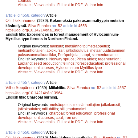
courses
Abstract
|
View details
|
Full text in PDF
|
Author Info
article id 4558, category
Article
Olli Heikinheimo
.
(1939).
Kokemuksia paksusammaltyypin metsien
käsittelystä.
Silva Fennica
no.
52
article id
4558
.
https://doi.org/10.14214/sf.a13965
English title:
Experiences in forest management of Hylocomnium-
Myrtillus type forests in Northern Finland.
Original keywords:
hakkuut
;
metsänhoito
;
metsäopetus
;
metsänhoitajien jatkokurssit
;
jatkokoulutus
;
metsänuudistaminen
;
paksusammalkuusikko
;
Peräpohjola
;
Lappi
;
siementuotanto
English keywords:
Norway spruce
;
Picea abies
;
regeneration
;
Lapland
;
seed production
;
fellings
;
forest education
;
professional
development courses
;
Hylocomnium-Myrtillus type
Abstract
|
View details
|
Full text in PDF
|
Author Info
article id 4557, category
Article
Vilho Seppänen
.
(1939).
Miiluhiilto.
Silva Fennica
no.
52
article id
4557
.
https://doi.org/10.14214/sf.a13964
English title:
Charcoal burning.
Original keywords:
metsäopetus
;
metsänhoitajien jatkokurssit
;
jatkokoulutus
;
miiluhiilto
;
hiili
;
rautamalmi
English keywords:
charcoal
;
forest education
;
professional
development courses
;
coal
;
iron ore
Abstract
|
View details
|
Full text in PDF
|
Author Info
article id 4556, category
Article
Olli Heikinheimo
.
(1939).
Metsätalous ja matkailu.
Silva Fennica
no.
52