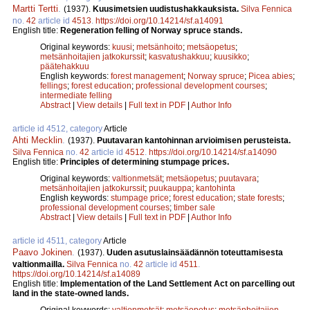
Martti Tertti
.
(1937).
Kuusimetsien uudistushakkauksista.
Silva Fennica
no.
42
article id
4513
.
https://doi.org/10.14214/sf.a14091
English title:
Regeneration felling of Norway spruce stands.
Original keywords:
kuusi
;
metsänhoito
;
metsäopetus
;
metsänhoitajien jatkokurssit
;
kasvatushakkuu
;
kuusikko
;
päätehakkuu
English keywords:
forest management
;
Norway spruce
;
Picea abies
;
fellings
;
forest education
;
professional development courses
;
intermediate felling
Abstract
|
View details
|
Full text in PDF
|
Author Info
article id 4512, category
Article
Ahti Mecklin
.
(1937).
Puutavaran kantohinnan arvioimisen perusteista.
Silva Fennica
no.
42
article id
4512
.
https://doi.org/10.14214/sf.a14090
English title:
Principles of determining stumpage prices.
Original keywords:
valtionmetsät
;
metsäopetus
;
puutavara
;
metsänhoitajien jatkokurssit
;
puukauppa
;
kantohinta
English keywords:
stumpage price
;
forest education
;
state forests
;
professional development courses
;
timber sale
Abstract
|
View details
|
Full text in PDF
|
Author Info
article id 4511, category
Article
Paavo Jokinen
.
(1937).
Uuden asutuslainsäädännön toteuttamisesta
valtionmailla.
Silva Fennica
no.
42
article id
4511
.
https://doi.org/10.14214/sf.a14089
English title:
Implementation of the Land Settlement Act on parcelling out
land in the state-owned lands.
Original keywords:
valtionmetsät
;
metsäopetus
;
metsänhoitajien