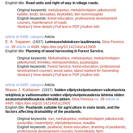
English title:
Road units and right of way in village roads.
Original keywords:
metsäopetus
;
metsänhoitajien jatkokurssit
;
kylätie
;
tiestö
;
tieosakas
;
tieyksikkö
;
tien kunnossapito
English keywords:
forest education
;
professional development
courses
;
maintenance of roads
Abstract
|
View details
|
Full text in PDF
|
Author Info
article id 4496, category
Article
E. A. Sopanen
.
(1937).
Leimausehdotuksen laadinnasta.
Silva Fennica
no.
39
article id
4496
.
https://doi.org/10.14214/sf.a13906
English title:
Planning of wood harvesting in Forest Service.
Original keywords:
Metsähallitus
;
metsäopetus
;
metsänhoitajien
jatkokurssit
;
leimikko
;
leimausehdotus
;
puukauppa
English keywords:
Forest Service
;
forest education
;
professional
development courses
;
wood sales
;
stand marked for harvesting
Abstract
|
View details
|
Full text in PDF
|
Author Info
article id 4495, category
Article
Mauno J. Kotilainen
.
(1937).
Soiden viljelyskelpoisuuteen vaikuttavista
tekijöistä ja valtionmaiden soiden viljelyskelpoisuudesta lähinnä niiden
asutusmahdollisuuksia silmällä pitäen.
Silva Fennica
no.
39
article id
4495
.
https://doi.org/10.14214/sf.a13905
English title:
Peatlands suitable for agriculture in state lands, and the
factors affecting drainability of the peatlands.
Original keywords:
suo
;
metsäopetus
;
metsänhoitajien jatkokurssit
;
asutustila
;
maanviljely
;
viljelykelpoisuus
;
maatila
English keywords:
peatland
;
forest education
;
draining of peatlands
;
professional development courses
;
homesteads
;
farm