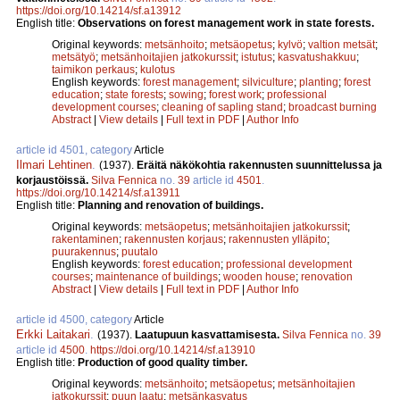
https://doi.org/10.14214/sf.a13912
English title:
Observations on forest management work in state forests.
Original keywords:
metsänhoito
;
metsäopetus
;
kylvö
;
valtion metsät
;
metsätyö
;
metsänhoitajien jatkokurssit
;
istutus
;
kasvatushakkuu
;
taimikon perkaus
;
kulotus
English keywords:
forest management
;
silviculture
;
planting
;
forest
education
;
state forests
;
sowing
;
forest work
;
professional
development courses
;
cleaning of sapling stand
;
broadcast burning
Abstract
|
View details
|
Full text in PDF
|
Author Info
article id 4501, category
Article
Ilmari Lehtinen
.
(1937).
Eräitä näkökohtia rakennusten suunnittelussa ja
korjaustöissä.
Silva Fennica
no.
39
article id
4501
.
https://doi.org/10.14214/sf.a13911
English title:
Planning and renovation of buildings.
Original keywords:
metsäopetus
;
metsänhoitajien jatkokurssit
;
rakentaminen
;
rakennusten korjaus
;
rakennusten ylläpito
;
puurakennus
;
puutalo
English keywords:
forest education
;
professional development
courses
;
maintenance of buildings
;
wooden house
;
renovation
Abstract
|
View details
|
Full text in PDF
|
Author Info
article id 4500, category
Article
Erkki Laitakari
.
(1937).
Laatupuun kasvattamisesta.
Silva Fennica
no.
39
article id
4500
.
https://doi.org/10.14214/sf.a13910
English title:
Production of good quality timber.
Original keywords:
metsänhoito
;
metsäopetus
;
metsänhoitajien
jatkokurssit
;
puun laatu
;
metsänkasvatus