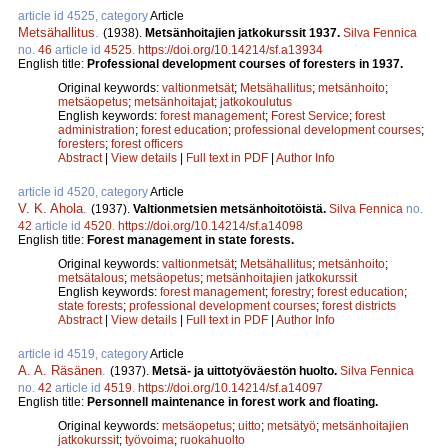
article id 4525, category
Article
Metsähallitus
.
(1938).
Metsänhoitajien jatkokurssit 1937.
Silva Fennica
no.
46
article id
4525
.
https://doi.org/10.14214/sf.a13934
English title:
Professional development courses of foresters in 1937.
Original keywords:
valtionmetsät
;
Metsähallitus
;
metsänhoito
;
metsäopetus
;
metsänhoitajat
;
jatkokoulutus
English keywords:
forest management
;
Forest Service
;
forest
administration
;
forest education
;
professional development courses
;
foresters
;
forest officers
Abstract
|
View details
|
Full text in PDF
|
Author Info
article id 4520, category
Article
V. K. Ahola
.
(1937).
Valtionmetsien metsänhoitotöistä.
Silva Fennica
no.
42
article id
4520
.
https://doi.org/10.14214/sf.a14098
English title:
Forest management in state forests.
Original keywords:
valtionmetsät
;
Metsähallitus
;
metsänhoito
;
metsätalous
;
metsäopetus
;
metsänhoitajien jatkokurssit
English keywords:
forest management
;
forestry
;
forest education
;
state forests
;
professional development courses
;
forest districts
Abstract
|
View details
|
Full text in PDF
|
Author Info
article id 4519, category
Article
A. A. Räsänen
.
(1937).
Metsä- ja uittotyöväestön huolto.
Silva Fennica
no.
42
article id
4519
.
https://doi.org/10.14214/sf.a14097
English title:
Personnell maintenance in forest work and floating.
Original keywords:
metsäopetus
;
uitto
;
metsätyö
;
metsänhoitajien
jatkokurssit
;
työvoima
;
ruokahuolto