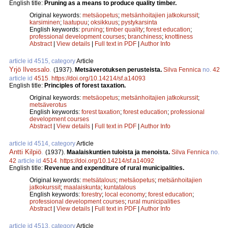
English title:
Pruning as a means to produce quality timber.
Original keywords:
metsäopetus
;
metsänhoitajien jatkokurssit
;
karsiminen
;
laatupuu
;
oksikkuus
;
pystykarsinta
English keywords:
pruning
;
timber quality
;
forest education
;
professional development courses
;
branchiness
;
knottiness
Abstract
|
View details
|
Full text in PDF
|
Author Info
article id 4515, category
Article
Yrjö Ilvessalo
.
(1937).
Metsäverotuksen perusteista.
Silva Fennica
no.
42
article id
4515
.
https://doi.org/10.14214/sf.a14093
English title:
Principles of forest taxation.
Original keywords:
metsäopetus
;
metsänhoitajien jatkokurssit
;
metsäverotus
English keywords:
forest taxation
;
forest education
;
professional
development courses
Abstract
|
View details
|
Full text in PDF
|
Author Info
article id 4514, category
Article
Antti Kilpiö
.
(1937).
Maalaiskuntien tuloista ja menoista.
Silva Fennica
no.
42
article id
4514
.
https://doi.org/10.14214/sf.a14092
English title:
Revenue and expenditure of rural municipalities.
Original keywords:
metsätalous
;
metsäopetus
;
metsänhoitajien
jatkokurssit
;
maalaiskunta
;
kuntatalous
English keywords:
forestry
;
local economy
;
forest education
;
professional development courses
;
rural municipalities
Abstract
|
View details
|
Full text in PDF
|
Author Info
article id 4513, category
Article