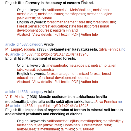
English title:
Forestry in the county of eastern Finland.
Original keywords:
valtionmetsät
;
Metsähallitus
;
metsänhoito
;
metsätalous
;
metsäteollisuus
;
metsäopetus
;
metsänhoitajien
jatkokurssit
;
Itä-Suomi
English keywords:
forest management
;
forestry
;
forest industry
;
Forest Service
;
forest education
;
state forests
;
professional
development courses
;
eastern Finland
Abstract
|
View details
|
Full text in PDF
|
Author Info
article id 4537, category
Article
M. Lappi-Seppälä
.
(1938).
Sekametsien kasvatuksesta.
Silva Fennica
no.
46
article id
4537
.
https://doi.org/10.14214/sf.a13946
English title:
Management of mixed forests.
Original keywords:
metsänhoito
;
metsäopetus
;
metsänhoitajien
jatkokurssit
;
sekametsä
English keywords:
forest management
;
mixed forests
;
forest
education
;
professional development courses
Abstract
|
View details
|
Full text in PDF
|
Author Info
article id 4536, category
Article
V. K. Ahola
.
(1938).
Metsän uudistumisen tarkkailusta kovilla
metsämailla ja ojitetuilla soilla sekä ojien tarkkailusta.
Silva Fennica
no.
46
article id
4536
.
https://doi.org/10.14214/sf.a13945
English title:
Inspection of regeneration of forests in mineral soil forests
and drained peatlands and checking of ditches.
Original keywords:
valtionmetsät
;
ojitus
;
metsäopetus
;
metsänviljely
;
metsänhoitajien jatkokurssit
;
luontainen uudistaminen
;
suot
;
hoitoalueet
;
taimettuminen
;
taimikko
;
ojitusalueet