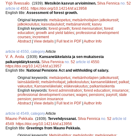
Yrjö Ilvessalo
.
(1939).
Metsikön kasvun arvioiminen.
Silva Fennica
no.
52
article id
4551
.
https://doi.org/10.14214/sf.a13958
English title:
Assessment of forest growth.
Original keywords:
metsäopetus
;
metsänhoitajien jatkokurssit
;
jatkokoulutus
;
kasvutaulukot
;
metsänarvionti
;
kasvu
English keywords:
forest growth
;
forest mensuration
;
forest
education
;
growth and yield tables
;
professional development
courses
;
increment
Abstract
|
View details
|
Full text in PDF
|
Author Info
article id 4550, category
Article
V. A. Arola
.
(1939).
Kansaneläkelaista ja sen mukaisesta
palkanpidätyksestä.
Silva Fennica
no.
52
article id
4550
.
https://doi.org/10.14214/sf.a13957
English title:
National Pensions Act and withholding of salary.
Original keywords:
metsäopetus
;
metsänhoitajien jatkokurssit
;
lainsäädäntö
;
metsänhoitajat
;
jatkokoulutus
;
kansaneläkkeet
;
palkat
;
vakuutus
;
Kansaneläkelaki
;
eläkevakuutus
;
palkanlaskenta
English keywords:
forest administration
;
forest education
;
insurance
;
professional development courses
;
wages
;
pensions
;
payroll
;
state
pension
;
pension insurance
Abstract
|
View details
|
Full text in PDF
|
Author Info
article id 4549, category
Article
Mauno Pekkala
.
(1939).
Tervehdyssanat.
Silva Fennica
no.
52
article id
4549
.
https://doi.org/10.14214/sf.a13956
English title:
Greetings from Mauno Pekkala.
Original keywords:
Metsähallitus
;
metsänhoito
;
metsäopetus
;