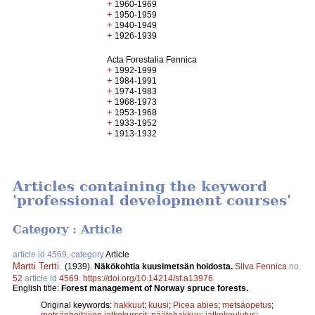
+
1960-1969
+
1950-1959
+
1940-1949
+
1926-1939
Acta Forestalia Fennica
+
1992-1999
+
1984-1991
+
1974-1983
+
1968-1973
+
1953-1968
+
1933-1952
+
1913-1932
Articles containing the keyword
'professional development courses'
Category : Article
article id 4569, category
Article
Martti Tertti
.
(1939).
Näkökohtia kuusimetsän hoidosta.
Silva Fennica
no.
52
article id
4569
.
https://doi.org/10.14214/sf.a13976
English title:
Forest management of Norway spruce forests.
Original keywords:
hakkuut
;
kuusi
;
Picea abies
;
metsäopetus
;
metsänhoitajien jatkokurssit
;
päätehakkuu
;
jatkokoulutus
;