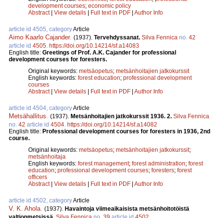
development courses
;
economic policy
Abstract
|
View details
|
Full text in PDF
|
Author Info
article id 4505, category
Article
Aimo Kaarlo Cajander
.
(1937).
Tervehdyssanat.
Silva Fennica
no.
42
article id
4505
.
https://doi.org/10.14214/sf.a14083
English title:
Greetings of Prof. A.K. Cajander for professional
development courses for foresters.
Original keywords:
metsäopetus
;
metsänhoitajien jatkokurssit
English keywords:
forest education
;
professional development
courses
Abstract
|
View details
|
Full text in PDF
|
Author Info
article id 4504, category
Article
Metsähallitus
.
(1937).
Metsänhoitajien jatkokurssit 1936. 2.
Silva Fennica
no.
42
article id
4504
.
https://doi.org/10.14214/sf.a14082
English title:
Professional development courses for foresters in 1936, 2nd
course.
Original keywords:
metsäopetus
;
metsänhoitajien jatkokurssit
;
metsänhoitaja
English keywords:
forest management
;
forest administration
;
forest
education
;
professional development courses
;
foresters
;
forest
officers
Abstract
|
View details
|
Full text in PDF
|
Author Info
article id 4502, category
Article
V. K. Ahola
.
(1937).
Havaintoja viimeaikaisista metsänhoitotöistä
valtionmetsissä.
Silva Fennica
no.
39
article id
4502
.