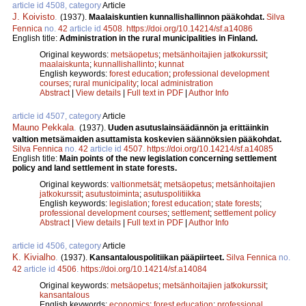
article id 4508, category
Article
J. Koivisto
.
(1937).
Maalaiskuntien kunnallishallinnon pääkohdat.
Silva
Fennica
no.
42
article id
4508
.
https://doi.org/10.14214/sf.a14086
English title:
Administration in the rural municipalities in Finland.
Original keywords:
metsäopetus
;
metsänhoitajien jatkokurssit
;
maalaiskunta
;
kunnallishallinto
;
kunnat
English keywords:
forest education
;
professional development
courses
;
rural municipality
;
local administration
Abstract
|
View details
|
Full text in PDF
|
Author Info
article id 4507, category
Article
Mauno Pekkala
.
(1937).
Uuden asutuslainsäädännön ja erittäinkin
valtion metsämaiden asuttamista koskevien säännöksien pääkohdat.
Silva Fennica
no.
42
article id
4507
.
https://doi.org/10.14214/sf.a14085
English title:
Main points of the new legislation concerning settlement
policy and land settlement in state forests.
Original keywords:
valtionmetsät
;
metsäopetus
;
metsänhoitajien
jatkokurssit
;
asutustoiminta
;
asutuspolitiikka
English keywords:
legislation
;
forest education
;
state forests
;
professional development courses
;
settlement
;
settlement policy
Abstract
|
View details
|
Full text in PDF
|
Author Info
article id 4506, category
Article
K. Kivialho
.
(1937).
Kansantalouspolitiikan pääpiirteet.
Silva Fennica
no.
42
article id
4506
.
https://doi.org/10.14214/sf.a14084
Original keywords:
metsäopetus
;
metsänhoitajien jatkokurssit
;
kansantalous
English keywords:
economics
;
forest education
;
professional