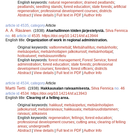
English keywords:
natural regeneration
;
drained peatlands
;
peatlands
;
seedling stands
;
forest education
;
state forests
;
artificial
regeneration
;
professional development courses
;
districts
Abstract
|
View details
|
Full text in PDF
|
Author Info
article id 4535, category
Article
A. A. Räsänen
.
(1938).
Aluehallinnon töiden järjestelystä.
Silva Fennica
no.
46
article id
4535
.
https://doi.org/10.14214/sf.a13944
English title:
Organization of work in regional administration.
Original keywords:
valtionmetsät
;
Metsähallitus
;
metsänhoito
;
metsäopetus
;
metsänhoitajien jatkokurssit
;
metsänhoitajat
;
hoitoalueet
;
metsäsuunnittelu
English keywords:
forest management
;
Forest Service
;
forest
administration
;
forest education
;
state forests
;
professional
development courses
;
foresters
;
forest officers
;
districts
Abstract
|
View details
|
Full text in PDF
|
Author Info
article id 4534, category
Article
Martti Tertti
.
(1938).
Hakkausalan raivaamisesta.
Silva Fennica
no.
46
article id
4534
.
https://doi.org/10.14214/sf.a13943
English title:
Clearing of a felling area.
Original keywords:
hakkuut
;
metsäopetus
;
metsänhoitajien
jatkokurssit
;
metsänraivaus
;
hakkuuala
;
metsänuudistaminen
;
raivaus
;
alikasvos
English keywords:
regeneration
;
fellings
;
forest education
;
professional development courses
;
cutting area
;
clearing of felling
areas
;
undergrowth
Abstract
|
View details
|
Full text in PDF
|
Author Info