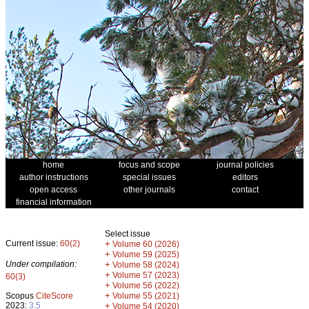
home
focus and scope
journal policies
author instructions
special issues
editors
open access
other journals
contact
financial information
Select issue
Current issue:
60(2)
+
Volume 60 (2026)
+
Volume 59 (2025)
Under compilation:
+
Volume 58 (2024)
+
Volume 57 (2023)
60(3)
+
Volume 56 (2022)
+
Scopus
CiteScore
Volume 55 (2021)
2023:
3.5
+
Volume 54 (2020)