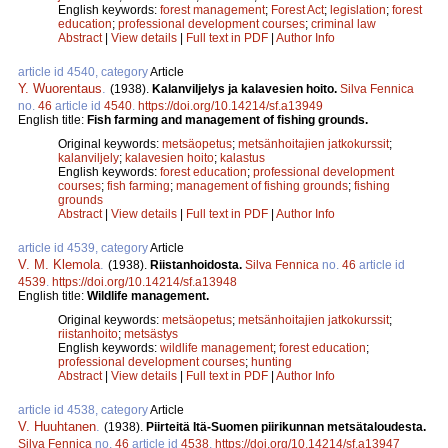
English keywords:
forest management
;
Forest Act
;
legislation
;
forest
education
;
professional development courses
;
criminal law
Abstract
|
View details
|
Full text in PDF
|
Author Info
article id 4540, category
Article
Y. Wuorentaus
.
(1938).
Kalanviljelys ja kalavesien hoito.
Silva Fennica
no.
46
article id
4540
.
https://doi.org/10.14214/sf.a13949
English title:
Fish farming and management of fishing grounds.
Original keywords:
metsäopetus
;
metsänhoitajien jatkokurssit
;
kalanviljely
;
kalavesien hoito
;
kalastus
English keywords:
forest education
;
professional development
courses
;
fish farming
;
management of fishing grounds
;
fishing
grounds
Abstract
|
View details
|
Full text in PDF
|
Author Info
article id 4539, category
Article
V. M. Klemola
.
(1938).
Riistanhoidosta.
Silva Fennica
no.
46
article id
4539
.
https://doi.org/10.14214/sf.a13948
English title:
Wildlife management.
Original keywords:
metsäopetus
;
metsänhoitajien jatkokurssit
;
riistanhoito
;
metsästys
English keywords:
wildlife management
;
forest education
;
professional development courses
;
hunting
Abstract
|
View details
|
Full text in PDF
|
Author Info
article id 4538, category
Article
V. Huuhtanen
.
(1938).
Piirteitä Itä-Suomen piirikunnan metsätaloudesta.
Silva Fennica
no.
46
article id
4538
.
https://doi.org/10.14214/sf.a13947