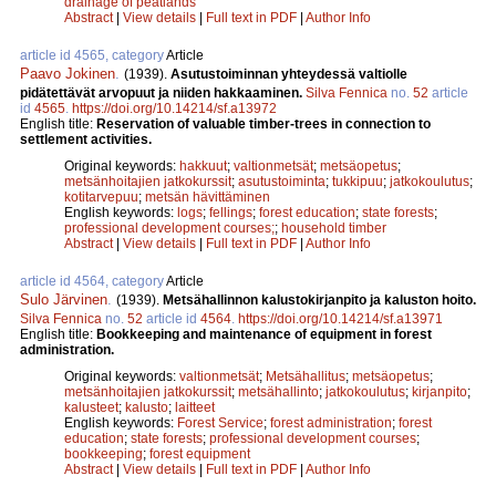
drainage of peatlands
Abstract
|
View details
|
Full text in PDF
|
Author Info
article id 4565, category
Article
Paavo Jokinen
.
(1939).
Asutustoiminnan yhteydessä valtiolle
pidätettävät arvopuut ja niiden hakkaaminen.
Silva Fennica
no.
52
article
id
4565
.
https://doi.org/10.14214/sf.a13972
English title:
Reservation of valuable timber-trees in connection to
settlement activities.
Original keywords:
hakkuut
;
valtionmetsät
;
metsäopetus
;
metsänhoitajien jatkokurssit
;
asutustoiminta
;
tukkipuu
;
jatkokoulutus
;
kotitarvepuu
;
metsän hävittäminen
English keywords:
logs
;
fellings
;
forest education
;
state forests
;
professional development courses;
;
household timber
Abstract
|
View details
|
Full text in PDF
|
Author Info
article id 4564, category
Article
Sulo Järvinen
.
(1939).
Metsähallinnon kalustokirjanpito ja kaluston hoito.
Silva Fennica
no.
52
article id
4564
.
https://doi.org/10.14214/sf.a13971
English title:
Bookkeeping and maintenance of equipment in forest
administration.
Original keywords:
valtionmetsät
;
Metsähallitus
;
metsäopetus
;
metsänhoitajien jatkokurssit
;
metsähallinto
;
jatkokoulutus
;
kirjanpito
;
kalusteet
;
kalusto
;
laitteet
English keywords:
Forest Service
;
forest administration
;
forest
education
;
state forests
;
professional development courses
;
bookkeeping
;
forest equipment
Abstract
|
View details
|
Full text in PDF
|
Author Info