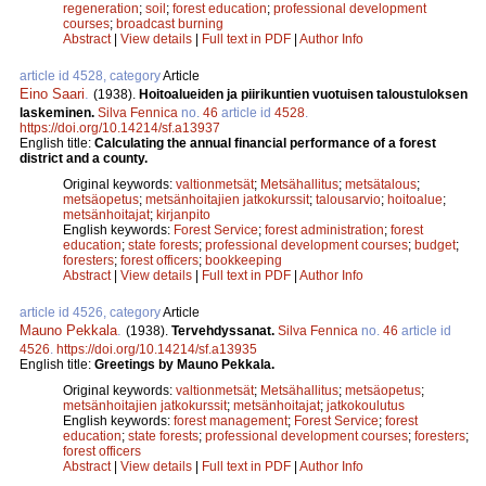
regeneration
;
soil
;
forest education
;
professional development
courses
;
broadcast burning
Abstract
|
View details
|
Full text in PDF
|
Author Info
article id 4528, category
Article
Eino Saari
.
(1938).
Hoitoalueiden ja piirikuntien vuotuisen taloustuloksen
laskeminen.
Silva Fennica
no.
46
article id
4528
.
https://doi.org/10.14214/sf.a13937
English title:
Calculating the annual financial performance of a forest
district and a county.
Original keywords:
valtionmetsät
;
Metsähallitus
;
metsätalous
;
metsäopetus
;
metsänhoitajien jatkokurssit
;
talousarvio
;
hoitoalue
;
metsänhoitajat
;
kirjanpito
English keywords:
Forest Service
;
forest administration
;
forest
education
;
state forests
;
professional development courses
;
budget
;
foresters
;
forest officers
;
bookkeeping
Abstract
|
View details
|
Full text in PDF
|
Author Info
article id 4526, category
Article
Mauno Pekkala
.
(1938).
Tervehdyssanat.
Silva Fennica
no.
46
article id
4526
.
https://doi.org/10.14214/sf.a13935
English title:
Greetings by Mauno Pekkala.
Original keywords:
valtionmetsät
;
Metsähallitus
;
metsäopetus
;
metsänhoitajien jatkokurssit
;
metsänhoitajat
;
jatkokoulutus
English keywords:
forest management
;
Forest Service
;
forest
education
;
state forests
;
professional development courses
;
foresters
;
forest officers
Abstract
|
View details
|
Full text in PDF
|
Author Info