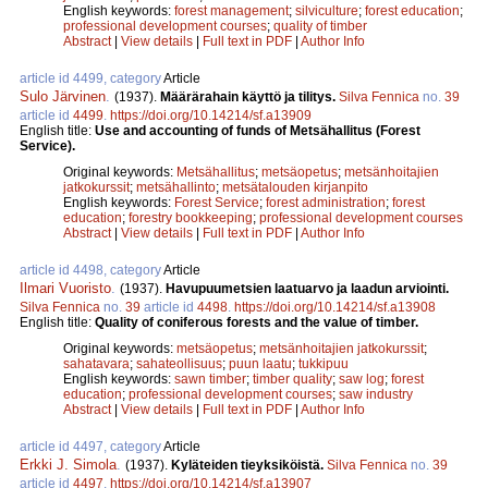
English keywords:
forest management
;
silviculture
;
forest education
;
professional development courses
;
quality of timber
Abstract
|
View details
|
Full text in PDF
|
Author Info
article id 4499, category
Article
Sulo Järvinen
.
(1937).
Määrärahain käyttö ja tilitys.
Silva Fennica
no.
39
article id
4499
.
https://doi.org/10.14214/sf.a13909
English title:
Use and accounting of funds of Metsähallitus (Forest
Service).
Original keywords:
Metsähallitus
;
metsäopetus
;
metsänhoitajien
jatkokurssit
;
metsähallinto
;
metsätalouden kirjanpito
English keywords:
Forest Service
;
forest administration
;
forest
education
;
forestry bookkeeping
;
professional development courses
Abstract
|
View details
|
Full text in PDF
|
Author Info
article id 4498, category
Article
Ilmari Vuoristo
.
(1937).
Havupuumetsien laatuarvo ja laadun arviointi.
Silva Fennica
no.
39
article id
4498
.
https://doi.org/10.14214/sf.a13908
English title:
Quality of coniferous forests and the value of timber.
Original keywords:
metsäopetus
;
metsänhoitajien jatkokurssit
;
sahatavara
;
sahateollisuus
;
puun laatu
;
tukkipuu
English keywords:
sawn timber
;
timber quality
;
saw log
;
forest
education
;
professional development courses
;
saw industry
Abstract
|
View details
|
Full text in PDF
|
Author Info
article id 4497, category
Article
Erkki J. Simola
.
(1937).
Kyläteiden tieyksiköistä.
Silva Fennica
no.
39
article id
4497
.
https://doi.org/10.14214/sf.a13907