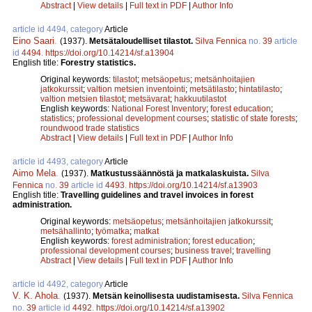
Abstract
|
View details
|
Full text in PDF
|
Author Info
article id 4494, category
Article
Eino Saari
.
(1937).
Metsätaloudelliset tilastot.
Silva Fennica
no.
39
article
id
4494
.
https://doi.org/10.14214/sf.a13904
English title:
Forestry statistics.
Original keywords:
tilastot
;
metsäopetus
;
metsänhoitajien
jatkokurssit
;
valtion metsien inventointi
;
metsätilasto
;
hintatilasto
;
valtion metsien tilastot
;
metsävarat
;
hakkuutilastot
English keywords:
National Forest Inventory
;
forest education
;
statistics
;
professional development courses
;
statistic of state forests
;
roundwood trade statistics
Abstract
|
View details
|
Full text in PDF
|
Author Info
article id 4493, category
Article
Aimo Mela
.
(1937).
Matkustussäännöstä ja matkalaskuista.
Silva
Fennica
no.
39
article id
4493
.
https://doi.org/10.14214/sf.a13903
English title:
Travelling guidelines and travel invoices in forest
administration.
Original keywords:
metsäopetus
;
metsänhoitajien jatkokurssit
;
metsähallinto
;
työmatka
;
matkat
English keywords:
forest administration
;
forest education
;
professional development courses
;
business travel
;
travelling
Abstract
|
View details
|
Full text in PDF
|
Author Info
article id 4492, category
Article
V. K. Ahola
.
(1937).
Metsän keinollisesta uudistamisesta.
Silva Fennica
no.
39
article id
4492
.
https://doi.org/10.14214/sf.a13902