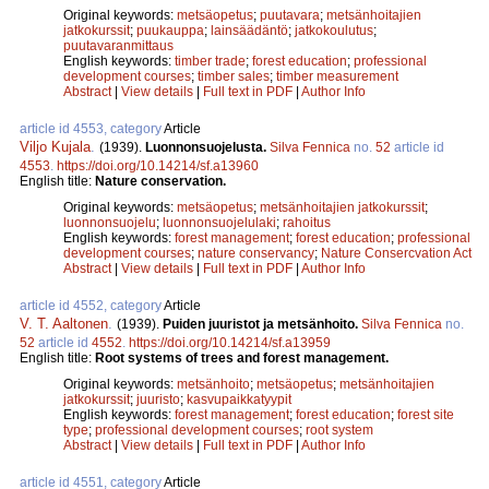
Original keywords:
metsäopetus
;
puutavara
;
metsänhoitajien
jatkokurssit
;
puukauppa
;
lainsäädäntö
;
jatkokoulutus
;
puutavaranmittaus
English keywords:
timber trade
;
forest education
;
professional
development courses
;
timber sales
;
timber measurement
Abstract
|
View details
|
Full text in PDF
|
Author Info
article id 4553, category
Article
Viljo Kujala
.
(1939).
Luonnonsuojelusta.
Silva Fennica
no.
52
article id
4553
.
https://doi.org/10.14214/sf.a13960
English title:
Nature conservation.
Original keywords:
metsäopetus
;
metsänhoitajien jatkokurssit
;
luonnonsuojelu
;
luonnonsuojelulaki
;
rahoitus
English keywords:
forest management
;
forest education
;
professional
development courses
;
nature conservancy
;
Nature Consercvation Act
Abstract
|
View details
|
Full text in PDF
|
Author Info
article id 4552, category
Article
V. T. Aaltonen
.
(1939).
Puiden juuristot ja metsänhoito.
Silva Fennica
no.
52
article id
4552
.
https://doi.org/10.14214/sf.a13959
English title:
Root systems of trees and forest management.
Original keywords:
metsänhoito
;
metsäopetus
;
metsänhoitajien
jatkokurssit
;
juuristo
;
kasvupaikkatyypit
English keywords:
forest management
;
forest education
;
forest site
type
;
professional development courses
;
root system
Abstract
|
View details
|
Full text in PDF
|
Author Info
article id 4551, category
Article