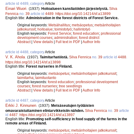
article id 4489, category
Article
Einari Wuori
.
(1937).
Hoitoalueen kansliatöiden järjestelystä.
Silva
Fennica
no.
39
article id
4489
.
https://doi.org/10.14214/sf.a13899
English title:
Administration in the forest districts of Forest Service.
Original keywords:
Metsähallitus
;
metsäopetus
;
metsänhoitajien
jatkokurssit
;
hoitoalue
;
toimistotyö
;
hallintotyö
English keywords:
Forest Service
;
forest education
;
professional
development courses
;
administration
;
forest district
Abstract
|
View details
|
Full text in PDF
|
Author Info
article id 4488, category
Article
V. K. Ahola
.
(1937).
Taimitarhatöistä.
Silva Fennica
no.
39
article id
4488
.
https://doi.org/10.14214/sf.a13898
English title:
Forest nurseries in Finland.
Original keywords:
metsäopetus
;
metsänhoitajien jatkokurssit
;
taimitarha
;
taimituotanto
English keywords:
forest education
;
professional development
courses
;
forest nurseries
;
tree seedlings
Abstract
|
View details
|
Full text in PDF
|
Author Info
article id 4487, category
Article
Erkki J. Kinnunen
.
(1937).
Metsäseutujen työläisten
omavaraistuttaminen elintarvikkeisiin nähden.
Silva Fennica
no.
39
article
id
4487
.
https://doi.org/10.14214/sf.a13897
English title:
Promoting self-sufficiency in food supply of the farms in the
remote areas of Finland.
Original keywords:
metsäopetus
;
metsänhoitajien jatkokurssit
;