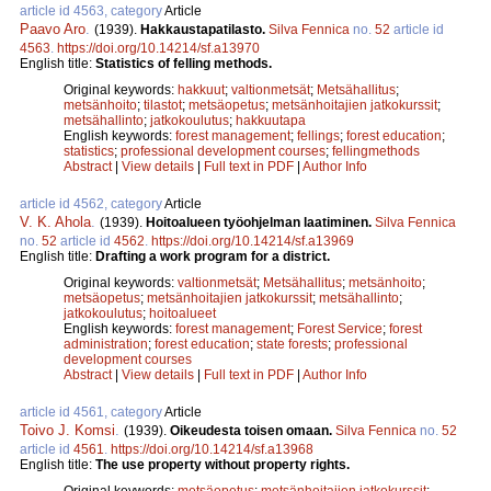
article id 4563, category
Article
Paavo Aro
.
(1939).
Hakkaustapatilasto.
Silva Fennica
no.
52
article id
4563
.
https://doi.org/10.14214/sf.a13970
English title:
Statistics of felling methods.
Original keywords:
hakkuut
;
valtionmetsät
;
Metsähallitus
;
metsänhoito
;
tilastot
;
metsäopetus
;
metsänhoitajien jatkokurssit
;
metsähallinto
;
jatkokoulutus
;
hakkuutapa
English keywords:
forest management
;
fellings
;
forest education
;
statistics
;
professional development courses
;
fellingmethods
Abstract
|
View details
|
Full text in PDF
|
Author Info
article id 4562, category
Article
V. K. Ahola
.
(1939).
Hoitoalueen työohjelman laatiminen.
Silva Fennica
no.
52
article id
4562
.
https://doi.org/10.14214/sf.a13969
English title:
Drafting a work program for a district.
Original keywords:
valtionmetsät
;
Metsähallitus
;
metsänhoito
;
metsäopetus
;
metsänhoitajien jatkokurssit
;
metsähallinto
;
jatkokoulutus
;
hoitoalueet
English keywords:
forest management
;
Forest Service
;
forest
administration
;
forest education
;
state forests
;
professional
development courses
Abstract
|
View details
|
Full text in PDF
|
Author Info
article id 4561, category
Article
Toivo J. Komsi
.
(1939).
Oikeudesta toisen omaan.
Silva Fennica
no.
52
article id
4561
.
https://doi.org/10.14214/sf.a13968
English title:
The use property without property rights.
Original keywords:
metsäopetus
;
metsänhoitajien jatkokurssit
;