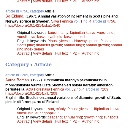
Abstract
|
View details
|
Full text in PDF
|
Author Info
article id 4756, category
Article
Bo Eklund
.
(1967).
Annual variation of increment in Scots pine and
Norway spruce in Sweden.
Silva Fennica
vol.
1
no.
4
article id
4756
.
https://doi.org/10.14214/sf.a14540
Original keywords:
kuusi
;
mänty
;
läpimitan kasvu
;
vuosilustot
;
vuosikasvu
;
kasvun vaihtelu
;
kasvuindeksi
English keywords:
Pinus sylvestris
;
Norway spruce
;
Picea abies
;
Scots pine
;
diameter growth
;
annual rings
;
annual growth
;
annual
ring index series
Abstract
|
View details
|
Full text in PDF
|
Author Info
Category : Article
article id 7209, category
Article
Aarne Boman
.
(1927).
Tutkimuksia männyn paksuuskasvun
monivuotisista vaihteluista Suomen eri osista kerätyn aineiston
perusteella.
Acta Forestalia Fennica
vol.
32
no.
4
article id
7209
.
https://doi.org/10.14214/aff.7209
English title:
Studies on annual variations of diameter growth of Scots
pine in different parts of Finland.
Original keywords:
suo
;
mänty
;
Pinus sylvestris
;
läpimitan kasvu
;
vuosilusto
;
auringonpilkut
English keywords:
peatland
;
annual ring
;
growth ring
;
sunspots
Abstract
|
View details
|
Full text in PDF
|
Author Info