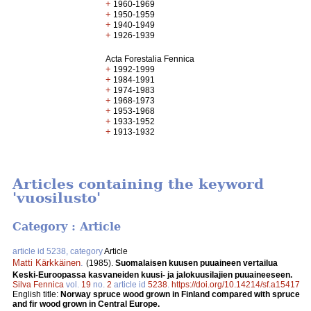
+
1960-1969
+
1950-1959
+
1940-1949
+
1926-1939
Acta Forestalia Fennica
+
1992-1999
+
1984-1991
+
1974-1983
+
1968-1973
+
1953-1968
+
1933-1952
+
1913-1932
Articles containing the keyword
'vuosilusto'
Category : Article
article id 5238, category
Article
Matti Kärkkäinen
.
(1985).
Suomalaisen kuusen puuaineen vertailua
Keski-Euroopassa kasvaneiden kuusi- ja jalokuusilajien puuaineeseen.
Silva Fennica
vol.
19
no.
2
article id
5238
.
https://doi.org/10.14214/sf.a15417
English title:
Norway spruce wood grown in Finland compared with spruce
and fir wood grown in Central Europe.