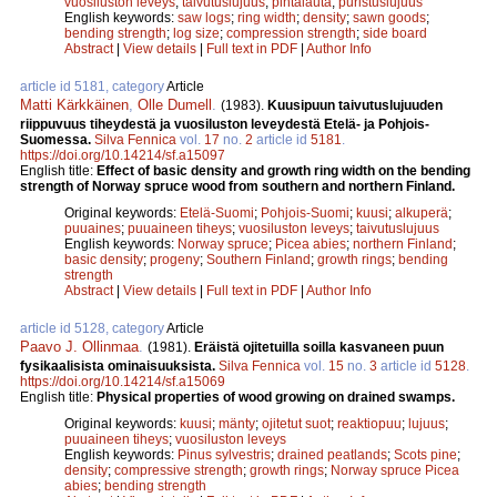
vuosiluston leveys
;
taivutuslujuus
;
pintalauta
;
puristuslujuus
English keywords:
saw logs
;
ring width
;
density
;
sawn goods
;
bending strength
;
log size
;
compression strength
;
side board
Abstract
|
View details
|
Full text in PDF
|
Author Info
article id 5181, category
Article
Matti Kärkkäinen
,
Olle Dumell
.
(1983).
Kuusipuun taivutuslujuuden
riippuvuus tiheydestä ja vuosiluston leveydestä Etelä- ja Pohjois-
Suomessa.
Silva Fennica
vol.
17
no.
2
article id
5181
.
https://doi.org/10.14214/sf.a15097
English title:
Effect of basic density and growth ring width on the bending
strength of Norway spruce wood from southern and northern Finland.
Original keywords:
Etelä-Suomi
;
Pohjois-Suomi
;
kuusi
;
alkuperä
;
puuaines
;
puuaineen tiheys
;
vuosiluston leveys
;
taivutuslujuus
English keywords:
Norway spruce
;
Picea abies
;
northern Finland
;
basic density
;
progeny
;
Southern Finland
;
growth rings
;
bending
strength
Abstract
|
View details
|
Full text in PDF
|
Author Info
article id 5128, category
Article
Paavo J. Ollinmaa
.
(1981).
Eräistä ojitetuilla soilla kasvaneen puun
fysikaalisista ominaisuuksista.
Silva Fennica
vol.
15
no.
3
article id
5128
.
https://doi.org/10.14214/sf.a15069
English title:
Physical properties of wood growing on drained swamps.
Original keywords:
kuusi
;
mänty
;
ojitetut suot
;
reaktiopuu
;
lujuus
;
puuaineen tiheys
;
vuosiluston leveys
English keywords:
Pinus sylvestris
;
drained peatlands
;
Scots pine
;
density
;
compressive strength
;
growth rings
;
Norway spruce Picea
abies
;
bending strength