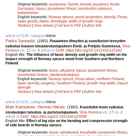
Original keywords:
puutavara
;
Suomi
;
kuuset
;
puuaines
;
Keski-
Eurooppa
;
lujuus
;
puuaineen tiheys
;
vuosiluston paksuus
;
kutistuminen
English keywords:
Norway spruce
;
wood properties
;
density
;
Picea
;
sawn goods
;
Abies
;
shrinkage
;
width of growth rings
Abstract
|
View details
|
Full text in PDF
|
Author Info
article id 5199, category
Article
Pekka Saranpää
.
(1983).
Puuaineen tiheyden ja vuosiluston leveyden
vaikutus kuusen iskutaivutuslujuuteen Etelä- ja Pohjois-Suomessa.
Silva
Fennica
vol.
17
no.
4
article id
5199
.
https://doi.org/10.14214/sf.a15182
English title:
The influence of basic density and growth ring width on the
impact strength of Norway spruce wood from Southern and Northern
Finland.
Original keywords:
kuusi
;
alkuperä
;
lujuus
;
puuaineen tiheys
;
vuosiluston leveys
;
iskutaivutuslujuus
English keywords:
Norway spruce
;
Picea abies
;
northern Finland
;
basic density
;
progeny
;
Southern Finland
;
growth ring width
;
impact
strength
Abstract
|
View details
|
Full text in PDF
|
Author Info
article id 5182, category
Article
Matti Kärkkäinen
,
Herman Hakala
.
(1983).
Kuusitukin koon vaikutus
sivulautojen taivutus- ja puristuslujuuteen.
Silva Fennica
vol.
17
no.
2
article id
5182
.
https://doi.org/10.14214/sf.a15098
English title:
Effect of log size on the bending and compression strength
of side boards in Norway spruce.
Original keywords:
kuusi
;
sahatavara
;
kuusitukki
;
puuaineen tiheys
;