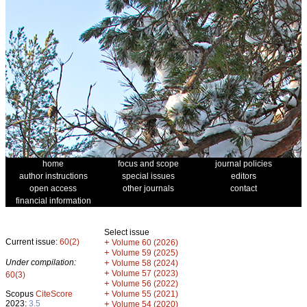
home
focus and scope
journal policies
author instructions
special issues
editors
open access
other journals
contact
financial information
Select issue
Current issue:
60(2)
+
Volume 60 (2026)
+
Volume 59 (2025)
Under compilation:
+
Volume 58 (2024)
+
Volume 57 (2023)
60(3)
+
Volume 56 (2022)
+
Scopus
CiteScore
Volume 55 (2021)
2023:
3.5
+
Volume 54 (2020)