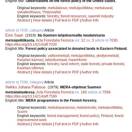
English title:
Observations on the forest policy of the United States.
Original keywords:
metsätalous
;
metsäpolitiikka
;
metsävarat
;
sahateollisuus
;
Yhdysvallat
English keywords:
forestry
;
forest resources
;
sawmill industry
Abstract
|
View details
|
Full text in PDF
|
Author Info
article id 7030, category
Article
Eino Saari
.
(1919).
Itä-Suomen lahjoitusmailla noudatetusta
metsäpolitiikasta.
Acta Forestalia Fennica
vol.
12
no.
3
article id
7030
.
https://doi.org/10.14214/aff.7030
English title:
Forest policy associated to donated lands in Eastern Finland.
Original keywords:
valtionmetsät
;
metsäpolitiikka
;
yksityismetsät
;
Karjalan kannas
;
lahjoitusmaat
;
maareformi
English keywords:
forestry
;
land reform
;
state forests
;
private forests
;
Karelian isthmus
Abstract
|
View details
|
Full text in PDF
|
Author Info
article id 7599, category
Article
Veikko Juhana Palosuo
.
(1979).
MERA-ohjelmat Suomen
metsätaloudessa.
Acta Forestalia Fennica
no.
165
article id
7599
.
https://doi.org/10.14214/aff.7599
English title:
MERA programmes in the Finnish forestry.
Original keywords:
metsänparannus
;
metsänhoito
;
metsäpolitiikka
;
Suomi
English keywords:
forest management
;
forest policy
;
Finland
;
forest
improvement work
Abstract
|
View details
|
Full text in PDF
|
Author Info