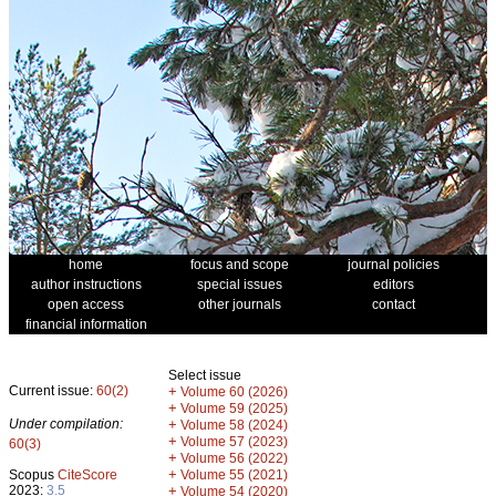
home
focus and scope
journal policies
author instructions
special issues
editors
open access
other journals
contact
financial information
Select issue
Current issue:
60(2)
+
Volume 60 (2026)
+
Volume 59 (2025)
Under compilation:
+
Volume 58 (2024)
+
Volume 57 (2023)
60(3)
+
Volume 56 (2022)
+
Scopus
CiteScore
Volume 55 (2021)
2023:
3.5
+
Volume 54 (2020)