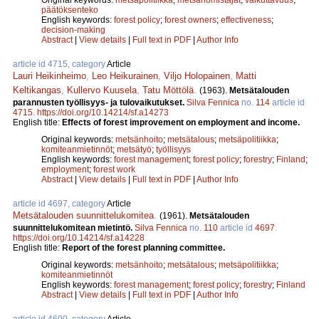
päätöksenteko
English keywords:
forest policy
;
forest owners
;
effectiveness
;
decision-making
Abstract
|
View details
|
Full text in PDF
|
Author Info
article id 4715, category
Article
Lauri Heikinheimo
,
Leo Heikurainen
,
Viljo Holopainen
,
Matti
Keltikangas
,
Kullervo Kuusela
,
Tatu Möttölä
.
(1963).
Metsätalouden
parannusten työllisyys- ja tulovaikutukset.
Silva Fennica
no.
114
article id
4715
.
https://doi.org/10.14214/sf.a14273
English title:
Effects of forest improvement on employment and income.
Original keywords:
metsänhoito
;
metsätalous
;
metsäpolitiikka
;
komiteanmietinnöt
;
metsätyö
;
työllisyys
English keywords:
forest management
;
forest policy
;
forestry
;
Finland
;
employment
;
forest work
Abstract
|
View details
|
Full text in PDF
|
Author Info
article id 4697, category
Article
Metsätalouden suunnittelukomitea
.
(1961).
Metsätalouden
suunnittelukomitean mietintö.
Silva Fennica
no.
110
article id
4697
.
https://doi.org/10.14214/sf.a14228
English title:
Report of the forest planning committee.
Original keywords:
metsänhoito
;
metsätalous
;
metsäpolitiikka
;
komiteanmietinnöt
English keywords:
forest management
;
forest policy
;
forestry
;
Finland
Abstract
|
View details
|
Full text in PDF
|
Author Info
article id 4690, category
Article