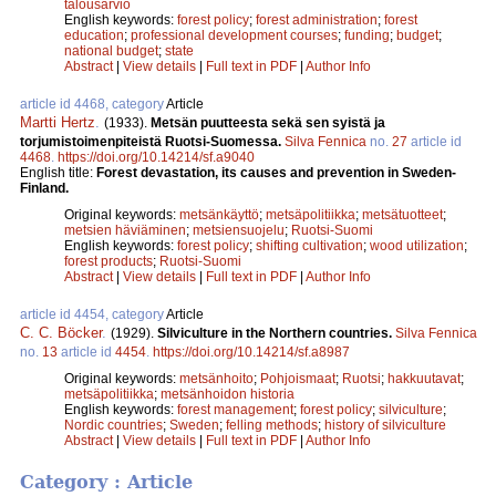
talousarvio
English keywords:
forest policy
;
forest administration
;
forest
education
;
professional development courses
;
funding
;
budget
;
national budget
;
state
Abstract
|
View details
|
Full text in PDF
|
Author Info
article id 4468, category
Article
Martti Hertz
.
(1933).
Metsän puutteesta sekä sen syistä ja
torjumistoimenpiteistä Ruotsi-Suomessa.
Silva Fennica
no.
27
article id
4468
.
https://doi.org/10.14214/sf.a9040
English title:
Forest devastation, its causes and prevention in Sweden-
Finland.
Original keywords:
metsänkäyttö
;
metsäpolitiikka
;
metsätuotteet
;
metsien häviäminen
;
metsiensuojelu
;
Ruotsi-Suomi
English keywords:
forest policy
;
shifting cultivation
;
wood utilization
;
forest products
;
Ruotsi-Suomi
Abstract
|
View details
|
Full text in PDF
|
Author Info
article id 4454, category
Article
C. C. Böcker
.
(1929).
Silviculture in the Northern countries.
Silva Fennica
no.
13
article id
4454
.
https://doi.org/10.14214/sf.a8987
Original keywords:
metsänhoito
;
Pohjoismaat
;
Ruotsi
;
hakkuutavat
;
metsäpolitiikka
;
metsänhoidon historia
English keywords:
forest management
;
forest policy
;
silviculture
;
Nordic countries
;
Sweden
;
felling methods
;
history of silviculture
Abstract
|
View details
|
Full text in PDF
|
Author Info
Category : Article