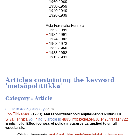
+
1960-1969
+
1950-1959
+
1940-1949
+
1926-1939
Acta Forestalia Fennica
+
1992-1999
+
1984-1991
+
1974-1983
+
1968-1973
+
1953-1968
+
1933-1952
+
1913-1932
Articles containing the keyword
'metsäpolitiikka'
Category : Article
article id 4885, category
Article
Ilpo Tikkanen
.
(1973).
Metsäpoliittisten toimenpiteiden vaikuttavuus.
Silva Fennica
vol.
7
no.
3
article id
4885
.
https://doi.org/10.14214/sf.a14722
English title:
Effectiveness of policy measures as applied to small
woodlands.
Original keywords:
metsäpolitiikka
;
metsänomistajat
;
vaikuttavuus
;