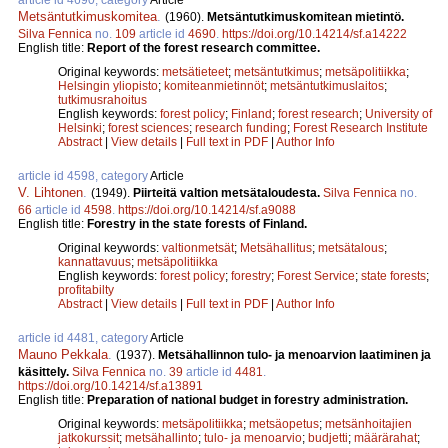
Metsäntutkimuskomitea
.
(1960).
Metsäntutkimuskomitean mietintö.
Silva Fennica
no.
109
article id
4690
.
https://doi.org/10.14214/sf.a14222
English title:
Report of the forest research committee.
Original keywords:
metsätieteet
;
metsäntutkimus
;
metsäpolitiikka
;
Helsingin yliopisto
;
komiteanmietinnöt
;
metsäntutkimuslaitos
;
tutkimusrahoitus
English keywords:
forest policy
;
Finland
;
forest research
;
University of
Helsinki
;
forest sciences
;
research funding
;
Forest Research Institute
Abstract
|
View details
|
Full text in PDF
|
Author Info
article id 4598, category
Article
V. Lihtonen
.
(1949).
Piirteitä valtion metsätaloudesta.
Silva Fennica
no.
66
article id
4598
.
https://doi.org/10.14214/sf.a9088
English title:
Forestry in the state forests of Finland.
Original keywords:
valtionmetsät
;
Metsähallitus
;
metsätalous
;
kannattavuus
;
metsäpolitiikka
English keywords:
forest policy
;
forestry
;
Forest Service
;
state forests
;
profitabilty
Abstract
|
View details
|
Full text in PDF
|
Author Info
article id 4481, category
Article
Mauno Pekkala
.
(1937).
Metsähallinnon tulo- ja menoarvion laatiminen ja
käsittely.
Silva Fennica
no.
39
article id
4481
.
https://doi.org/10.14214/sf.a13891
English title:
Preparation of national budget in forestry administration.
Original keywords:
metsäpolitiikka
;
metsäopetus
;
metsänhoitajien
jatkokurssit
;
metsähallinto
;
tulo- ja menoarvio
;
budjetti
;
määrärahat
;