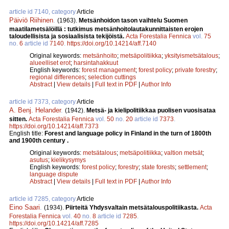
article id 7140, category
Article
Päiviö Riihinen
.
(1963).
Metsänhoidon tason vaihtelu Suomen
maatilametsälöillä : tutkimus metsänhoitolautakunnittaisten erojen
taloudellisista ja sosiaalisista tekijöistä.
Acta Forestalia Fennica
vol.
75
no.
6
article id
7140
.
https://doi.org/10.14214/aff.7140
Original keywords:
metsänhoito
;
metsäpolitiikka
;
yksityismetsätalous
;
alueelliset erot
;
harsintahakkuut
English keywords:
forest management
;
forest policy
;
private forestry
;
regional differences
;
selection cuttings
Abstract
|
View details
|
Full text in PDF
|
Author Info
article id 7373, category
Article
A. Benj. Helander
.
(1942).
Metsä- ja kielipolitiikkaa puolisen vuosisataa
sitten.
Acta Forestalia Fennica
vol.
50
no.
20
article id
7373
.
https://doi.org/10.14214/aff.7373
English title:
Forest and language policy in Finland in the turn of 1800th
and 1900th century .
Original keywords:
metsätalous
;
metsäpolitiikka
;
valtion metsät
;
asutus
;
kielikysymys
English keywords:
forest policy
;
forestry
;
state forests
;
settlement
;
language dispute
Abstract
|
View details
|
Full text in PDF
|
Author Info
article id 7285, category
Article
Eino Saari
.
(1934).
Piirteitä Yhdysvaltain metsätalouspolitiikasta.
Acta
Forestalia Fennica
vol.
40
no.
8
article id
7285
.
https://doi.org/10.14214/aff.7285