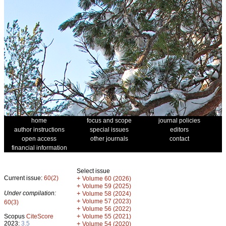
home
focus and scope
journal policies
author instructions
special issues
editors
open access
other journals
contact
financial information
Select issue
Current issue:
60(2)
+
Volume 60 (2026)
+
Volume 59 (2025)
Under compilation:
+
Volume 58 (2024)
+
Volume 57 (2023)
60(3)
+
Volume 56 (2022)
+
Scopus
CiteScore
Volume 55 (2021)
2023:
3.5
+
Volume 54 (2020)