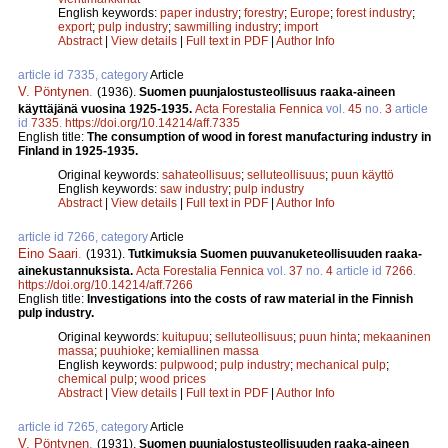
English keywords:
paper industry
;
forestry
;
Europe
;
forest industry
;
export
;
pulp industry
;
sawmilling industry
;
import
Abstract
|
View details
|
Full text in PDF
|
Author Info
article id 7335, category
Article
V. Pöntynen
.
(1936).
Suomen puunjalostusteollisuus raaka-aineen
käyttäjänä vuosina 1925-1935.
Acta Forestalia Fennica
vol.
45
no.
3
article
id
7335
.
https://doi.org/10.14214/aff.7335
English title:
The consumption of wood in forest manufacturing industry in
Finland in 1925-1935.
Original keywords:
sahateollisuus
;
selluteollisuus
;
puun käyttö
English keywords:
saw industry
;
pulp industry
Abstract
|
View details
|
Full text in PDF
|
Author Info
article id 7266, category
Article
Eino Saari
.
(1931).
Tutkimuksia Suomen puuvanuketeollisuuden raaka-
ainekustannuksista.
Acta Forestalia Fennica
vol.
37
no.
4
article id
7266
.
https://doi.org/10.14214/aff.7266
English title:
Investigations into the costs of raw material in the Finnish
pulp industry.
Original keywords:
kuitupuu
;
selluteollisuus
;
puun hinta
;
mekaaninen
massa
;
puuhioke
;
kemiallinen massa
English keywords:
pulpwood
;
pulp industry
;
mechanical pulp
;
chemical pulp
;
wood prices
Abstract
|
View details
|
Full text in PDF
|
Author Info
article id 7265, category
Article
V. Pöntynen
.
(1931).
Suomen puunjalostusteollisuuden raaka-aineen