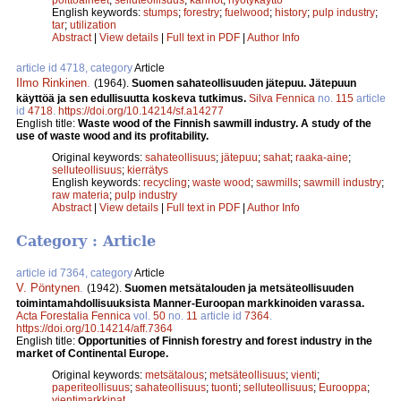
English keywords:
stumps
;
forestry
;
fuelwood
;
history
;
pulp industry
;
tar
;
utilization
Abstract
|
View details
|
Full text in PDF
|
Author Info
article id 4718, category
Article
Ilmo Rinkinen
.
(1964).
Suomen sahateollisuuden jätepuu. Jätepuun
käyttöä ja sen edullisuutta koskeva tutkimus.
Silva Fennica
no.
115
article
id
4718
.
https://doi.org/10.14214/sf.a14277
English title:
Waste wood of the Finnish sawmill industry. A study of the
use of waste wood and its profitability.
Original keywords:
sahateollisuus
;
jätepuu
;
sahat
;
raaka-aine
;
selluteollisuus
;
kierrätys
English keywords:
recycling
;
waste wood
;
sawmills
;
sawmill industry
;
raw materia
;
pulp industry
Abstract
|
View details
|
Full text in PDF
|
Author Info
Category : Article
article id 7364, category
Article
V. Pöntynen
.
(1942).
Suomen metsätalouden ja metsäteollisuuden
toimintamahdollisuuksista Manner-Euroopan markkinoiden varassa.
Acta Forestalia Fennica
vol.
50
no.
11
article id
7364
.
https://doi.org/10.14214/aff.7364
English title:
Opportunities of Finnish forestry and forest industry in the
market of Continental Europe.
Original keywords:
metsätalous
;
metsäteollisuus
;
vienti
;
paperiteollisuus
;
sahateollisuus
;
tuonti
;
selluteollisuus
;
Eurooppa
;
vientimarkkinat