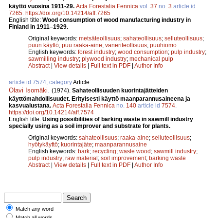
käyttö vuosina 1911-29.
Acta Forestalia Fennica
vol.
37
no.
3
article id
7265
.
https://doi.org/10.14214/aff.7265
English title:
Wood consumption of wood manufacturing industry in
Finland in 1911‒1929.
Original keywords:
metsäteollisuus
;
sahateollisuus
;
selluteollisuus
;
puun käyttö
;
puu raaka-aine
;
vaneriteollisuus
;
puuhiomo
English keywords:
forest industry
;
wood consumption
;
pulp industry
;
sawmilling industry
;
plywood industry
;
mechanical pulp
Abstract
|
View details
|
Full text in PDF
|
Author Info
article id 7574, category
Article
Olavi Isomäki
.
(1974).
Sahateollisuuden kuorintajätteiden
käyttömahdollisuudet. Erityisesti käyttö maanparannusaineena ja
kasvualustana.
Acta Forestalia Fennica
no.
140
article id
7574
.
https://doi.org/10.14214/aff.7574
English title:
Using possibilities of barking waste in sawmill industry
specially using as a soil improver and substrate for plants.
Original keywords:
sahateollisuus
;
raaka-aine
;
selluteollisuus
;
hyötykäyttö
;
kuorintajäte
;
maanparannusaine
English keywords:
bark
;
recycling
;
waste wood
;
sawmill industry
;
pulp industry
;
raw material
;
soil improvement
;
barking waste
Abstract
|
View details
|
Full text in PDF
|
Author Info
Match any word
Match all words