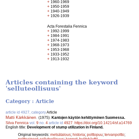
+
1960-1969
+
1950-1959
+
1940-1949
+
1926-1939
Acta Forestalia Fennica
+
1992-1999
+
1984-1991
+
1974-1983
+
1968-1973
+
1953-1968
+
1933-1952
+
1913-1932
Articles containing the keyword
'selluteollisuus'
Category : Article
article id 4927, category
Article
Matti Kärkkäinen
.
(1975).
Kantojen käytön kehittyminen Suomessa.
Silva Fennica
vol.
9
no.
4
article id
4927
.
https://doi.org/10.14214/sf.a14769
English title:
Development of stump utilization in Finland.
Original keywords:
metsätalous
;
historia
;
polttopuu
;
tervanpoltto
;
polttoaineet
;
selluteollisuus
;
kannot
;
hyötykäyttö