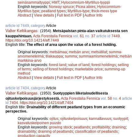
seinäsammaltyyppi
;
HMT
;
Hylocomnium-Myrtillus-tyyppi
English keywords:
Norway spruce
;
Picea abies
;
Hylocomnium-
Myrtillus type
;
peatland types
;
Myrtillus-type
;
thick-moss type
Abstract
|
View details
|
Full text in PDF
|
Author Info
article id 7449, category
Article
Valter Keltikangas
.
(1954).
Metsäpalstan pinta-alan vaikutuksesta sen
kauppahintaan.
Acta Forestalia Fennica
vol.
61
no.
37
article id
7449
.
https://doi.org/10.14214/aff.7449
English title:
The effect of area upon the value of a forest holding.
Original keywords:
metsämaa
;
metsän arvo
;
metsätilat
;
summa-
arvomenetelmä
;
tilakauppa
;
summa
;
summaamismenetelmä
;
metsän
markkina-arvo
English keywords:
forest land
;
value of land
;
forest holdings
;
selling
of farms
;
selling of forest holdings
;
marketable price
;
summing-up
method
Abstract
|
View details
|
Full text in PDF
|
Author Info
article id 7404, category
Article
Valter Keltikangas
.
(1950).
Suotyyppien liiketaloudellisesta
ojituskelpoisuusjärjestyksestä.
Acta Forestalia Fennica
vol.
58
no.
4
article
id
7404
.
https://doi.org/10.14214/aff.7404
English title:
Drainability of different peatland types from an economic
perspective.
Original keywords:
ojitus
;
ojituskelpoisuus
;
kannattavuus
;
suotyypit
;
kasvatuskelpoinen puusto
English keywords:
growing stock
;
peatlands
;
profitability
;
draining
;
drainability
;
draining of peatlands
;
classification of peatlands
;
production capacity