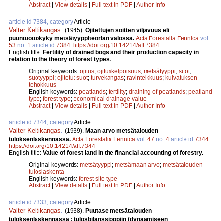
Abstract
|
View details
|
Full text in PDF
|
Author Info
article id 7384, category
Article
Valter Keltikangas
.
(1945).
Ojitettujen soitten viljavuus eli
puuntuottokyky metsätyyppiteorian valossa.
Acta Forestalia Fennica
vol.
53
no.
1
article id
7384
.
https://doi.org/10.14214/aff.7384
English title:
Fertility of drained bogs and their production capacity in
relation to the theory of forest types.
Original keywords:
ojitus
;
ojituskelpoisuus
;
metsätyyppi
;
suot
;
suotyyppi
;
ojitetut suot
;
turvekangas
;
ravinteikkuus
;
kuivatuksen
tehokkuus
English keywords:
peatlands
;
fertility
;
draining of peatlands
;
peatland
type
;
forest type
;
economical drainage value
Abstract
|
View details
|
Full text in PDF
|
Author Info
article id 7344, category
Article
Valter Keltikangas
.
(1939).
Maan arvo metsätalouden
tuloksenlaskennassa.
Acta Forestalia Fennica
vol.
47
no.
4
article id
7344
.
https://doi.org/10.14214/aff.7344
English title:
Value of forest land in the financial accounting of forestry.
Original keywords:
metsätyyppi
;
metsämaan arvo
;
metsätalouden
tuloslaskenta
English keywords:
forest site type
Abstract
|
View details
|
Full text in PDF
|
Author Info
article id 7333, category
Article
Valter Keltikangas
.
(1938).
Puutase metsätalouden
tuloksenlaskennassa : tulosbilanssioppiin (dynaamiseen