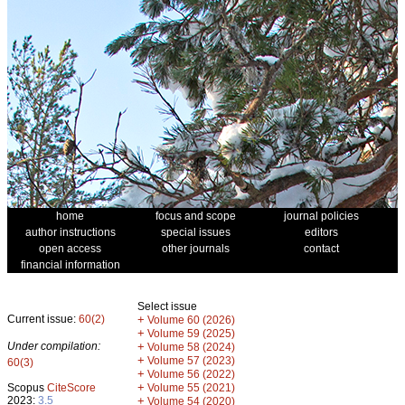
home
focus and scope
journal policies
author instructions
special issues
editors
open access
other journals
contact
financial information
Select issue
Current issue:
60(2)
+
Volume 60 (2026)
+
Volume 59 (2025)
Under compilation:
+
Volume 58 (2024)
+
Volume 57 (2023)
60(3)
+
Volume 56 (2022)
+
Scopus
CiteScore
Volume 55 (2021)
2023:
3.5
+
Volume 54 (2020)