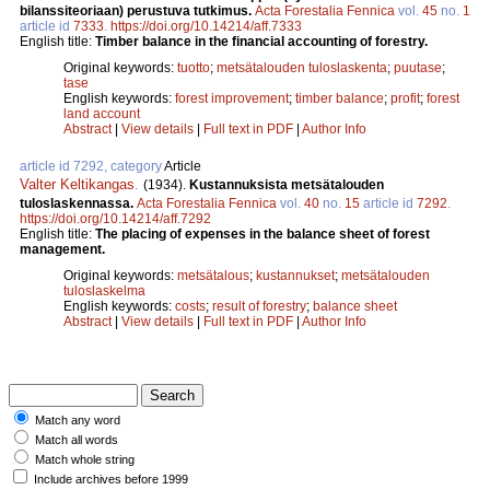
bilanssiteoriaan) perustuva tutkimus.
Acta Forestalia Fennica
vol.
45
no.
1
article id
7333
.
https://doi.org/10.14214/aff.7333
English title:
Timber balance in the financial accounting of forestry.
Original keywords:
tuotto
;
metsätalouden tuloslaskenta
;
puutase
;
tase
English keywords:
forest improvement
;
timber balance
;
profit
;
forest
land account
Abstract
|
View details
|
Full text in PDF
|
Author Info
article id 7292, category
Article
Valter Keltikangas
.
(1934).
Kustannuksista metsätalouden
tuloslaskennassa.
Acta Forestalia Fennica
vol.
40
no.
15
article id
7292
.
https://doi.org/10.14214/aff.7292
English title:
The placing of expenses in the balance sheet of forest
management.
Original keywords:
metsätalous
;
kustannukset
;
metsätalouden
tuloslaskelma
English keywords:
costs
;
result of forestry
;
balance sheet
Abstract
|
View details
|
Full text in PDF
|
Author Info
Match any word
Match all words
Match whole string
Include archives before 1999