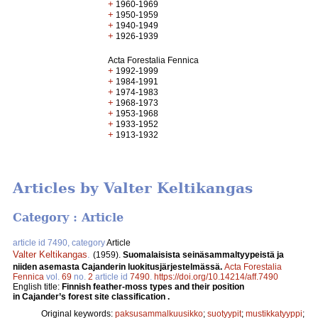
+
1960-1969
+
1950-1959
+
1940-1949
+
1926-1939
Acta Forestalia Fennica
+
1992-1999
+
1984-1991
+
1974-1983
+
1968-1973
+
1953-1968
+
1933-1952
+
1913-1932
Articles by Valter Keltikangas
Category : Article
article id 7490, category
Article
Valter Keltikangas
.
(1959).
Suomalaisista seinäsammaltyypeistä ja
niiden asemasta Cajanderin luokitusjärjestelmässä.
Acta Forestalia
Fennica
vol.
69
no.
2
article id
7490
.
https://doi.org/10.14214/aff.7490
English title:
Finnish feather-moss types and their position
in Cajander’s forest site classification .
Original keywords:
paksusammalkuusikko
;
suotyypit
;
mustikkatyyppi
;