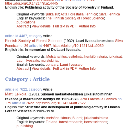
https://doi.org/10.14214/sf.a14445
English title:
Publishing activity of the Society of Forestry in Finland.
Original keywords:
julkaisut
;
Acta Forestalia Fennica
;
Silva Fennica
English keywords:
The Finnish Society of Forest Science
;
publications
Abstract
|
View details
|
Full text in PDF
|
Author Info
article id 4467, category
Article
Finnish Society of Forest Science
.
(1932).
Lauri Ilvessalon muisto.
Silva
Fennica
no.
26
article id
4467
.
https://doi.org/10.14214/sf.a9039
English title:
In memoriam of Dr. Lauri Ilvessalo.
Original keywords:
Metsähallitus
;
esitelmät
;
henkilöhistoria
;
julkaisut
;
Lauri Ilvessalo
;
muistokirjat
English keywords:
obituary
;
Lauri Ilvessalo
Abstract
|
View details
|
Full text in PDF
|
Author Info
Category : Article
article id 7622, category
Article
Matti Leikola
.
(1981).
Suomen metsätieteellisen julkaisutoiminnan
rakenne ja määrällinen kehitys vv. 1909-1978.
Acta Forestalia Fennica
no.
175
article id
7622
.
https://doi.org/10.14214/aff.7622
English title:
Structure and development of publishing activity in Finnish
Forest Sciences in 1909–1978.
Original keywords:
metsäntutkimus
;
Suomi
;
julkaisutoiminta
English keywords:
Finland
;
forest research
;
forest sciences
;
publishing