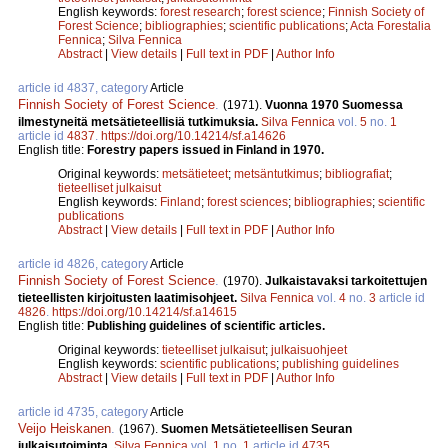
English keywords:
forest research
;
forest science
;
Finnish Society of
Forest Science
;
bibliographies
;
scientific publications
;
Acta Forestalia
Fennica
;
Silva Fennica
Abstract
|
View details
|
Full text in PDF
|
Author Info
article id 4837, category
Article
Finnish Society of Forest Science
.
(1971).
Vuonna 1970 Suomessa
ilmestyneitä metsätieteellisiä tutkimuksia.
Silva Fennica
vol.
5
no.
1
article id
4837
.
https://doi.org/10.14214/sf.a14626
English title:
Forestry papers issued in Finland in 1970.
Original keywords:
metsätieteet
;
metsäntutkimus
;
bibliografiat
;
tieteelliset julkaisut
English keywords:
Finland
;
forest sciences
;
bibliographies
;
scientific
publications
Abstract
|
View details
|
Full text in PDF
|
Author Info
article id 4826, category
Article
Finnish Society of Forest Science
.
(1970).
Julkaistavaksi tarkoitettujen
tieteellisten kirjoitusten laatimisohjeet.
Silva Fennica
vol.
4
no.
3
article id
4826
.
https://doi.org/10.14214/sf.a14615
English title:
Publishing guidelines of scientific articles.
Original keywords:
tieteelliset julkaisut
;
julkaisuohjeet
English keywords:
scientific publications
;
publishing guidelines
Abstract
|
View details
|
Full text in PDF
|
Author Info
article id 4735, category
Article
Veijo Heiskanen
.
(1967).
Suomen Metsätieteellisen Seuran
julkaisutoiminta.
Silva Fennica
vol.
1
no.
1
article id
4735
.