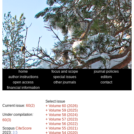
home
focus and scope
journal policies
author instructions
special issues
editors
open access
other journals
contact
financial information
Select issue
Current issue:
60(2)
+
Volume 60 (2026)
+
Volume 59 (2025)
Under compilation:
+
Volume 58 (2024)
+
Volume 57 (2023)
60(3)
+
Volume 56 (2022)
+
Scopus
CiteScore
Volume 55 (2021)
2023:
3.5
+
Volume 54 (2020)