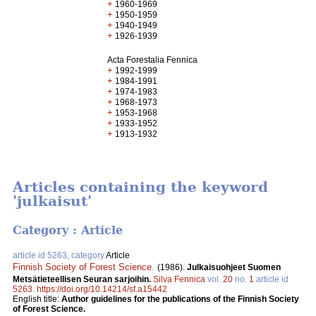
+
1960-1969
+
1950-1959
+
1940-1949
+
1926-1939
Acta Forestalia Fennica
+
1992-1999
+
1984-1991
+
1974-1983
+
1968-1973
+
1953-1968
+
1933-1952
+
1913-1932
Articles containing the keyword
'julkaisut'
Category : Article
article id 5263, category
Article
Finnish Society of Forest Science
.
(1986).
Julkaisuohjeet Suomen
Metsätieteellisen Seuran sarjoihin.
Silva Fennica
vol.
20
no.
1
article id
5263
.
https://doi.org/10.14214/sf.a15442
English title:
Author guidelines for the publications of the Finnish Society
of Forest Science.