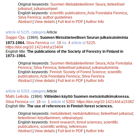
Original keywords:
Suomen Metsätieteellinen Seura
;
tieteelliset
julkaisut
;
julkaisuohjeet
English keywords:
scientific publications
;
Acta Forestalia Fennica
;
Silva Fennica
;
author guidelines
Abstract
|
View details
|
Full text in PDF
|
Author Info
article id 5225, category
Article
Seppo Oja
.
(1984).
Suomen Metsätieteellisen Seuran julkaisutoiminta
1973-1984.
Silva Fennica
vol.
18
no.
4
article id
5225
.
https://doi.org/10.14214/sf.a15404
English title:
The publications of the Society of Forestry in Finland in
1973–1984.
Original keywords:
Suomen Metsätieteellinen Seura
;
Acta Forestalia
Fennica
;
Silva Fennica
;
tieteelliset julkaisut
;
julkaisutoiminta
English keywords:
Finnish Society of Forest Science
;
scientific
publications
;
Acta Forestalia Fennica
;
Silva Fennica
Abstract
|
View details
|
Full text in PDF
|
Author Info
article id 5203, category
Article
Matti Leikola
.
(1984).
Viitteiden käyttö Suomen metsäntutkimuksessa.
Silva Fennica
vol.
18
no.
1
article id
5203
.
https://doi.org/10.14214/sf.a15382
English title:
The use of references in Finnish forest sciences.
Original keywords:
metsätieteet
;
metsäntutkimus
;
tieteelliset julkaisut
;
tieteellinen kirjoittaminen
;
viiteanalyysi
English keywords:
forest research
;
forest sciences
;
scientific
publications
;
scientific writing
;
references
Abstract
|
View details
|
Full text in PDF
|
Author Info