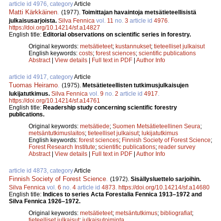
article id 4976, category
Article
Matti Kärkkäinen
.
(1977).
Toimittajan havaintoja metsätieteellisistä
julkaisusarjoista.
Silva Fennica
vol.
11
no.
3
article id
4976
.
https://doi.org/10.14214/sf.a14827
English title:
Editorial observations on scientific series in forestry.
Original keywords:
metsätieteet
;
kustannukset
;
tieteelliset julkaisut
English keywords:
costs
;
forest sciences
;
scientific publications
Abstract
|
View details
|
Full text in PDF
|
Author Info
article id 4917, category
Article
Tuomas Heiramo
.
(1975).
Metsätieteellisten tutkimusjulkaisujen
lukijatutkimus.
Silva Fennica
vol.
9
no.
2
article id
4917
.
https://doi.org/10.14214/sf.a14761
English title:
Readership study concerning scientific forestry
publications.
Original keywords:
metsätiede
;
Suomen Metsätieteellinen Seura
;
metsäntutkimuslaitos
;
tieteelliset julkaisut
;
lukijatutkimus
English keywords:
forest sciences
;
Finnish Society of Forest Science
;
Forest Research Institute
;
scientific publications
;
reader survey
Abstract
|
View details
|
Full text in PDF
|
Author Info
article id 4873, category
Article
Finnish Society of Forest Science
.
(1972).
Sisällysluettelo sarjoihin.
Silva Fennica
vol.
6
no.
4
article id
4873
.
https://doi.org/10.14214/sf.a14680
English title:
Indices to series Acta Forestalia Fennica 1913–1972 and
Silva Fennica 1926–1972.
Original keywords:
metsätieteet
;
metsäntutkimus
;
bibliografiat
;
tieteelliset julkaisut
;
julkaisutoiminta