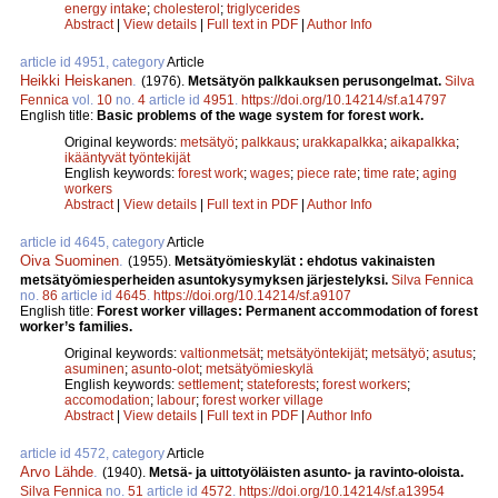
energy intake
;
cholesterol
;
triglycerides
Abstract
|
View details
|
Full text in PDF
|
Author Info
article id 4951, category
Article
Heikki Heiskanen
.
(1976).
Metsätyön palkkauksen perusongelmat.
Silva
Fennica
vol.
10
no.
4
article id
4951
.
https://doi.org/10.14214/sf.a14797
English title:
Basic problems of the wage system for forest work.
Original keywords:
metsätyö
;
palkkaus
;
urakkapalkka
;
aikapalkka
;
ikääntyvät työntekijät
English keywords:
forest work
;
wages
;
piece rate
;
time rate
;
aging
workers
Abstract
|
View details
|
Full text in PDF
|
Author Info
article id 4645, category
Article
Oiva Suominen
.
(1955).
Metsätyömieskylät : ehdotus vakinaisten
metsätyömiesperheiden asuntokysymyksen järjestelyksi.
Silva Fennica
no.
86
article id
4645
.
https://doi.org/10.14214/sf.a9107
English title:
Forest worker villages: Permanent accommodation of forest
worker’s families.
Original keywords:
valtionmetsät
;
metsätyöntekijät
;
metsätyö
;
asutus
;
asuminen
;
asunto-olot
;
metsätyömieskylä
English keywords:
settlement
;
stateforests
;
forest workers
;
accomodation
;
labour
;
forest worker village
Abstract
|
View details
|
Full text in PDF
|
Author Info
article id 4572, category
Article
Arvo Lähde
.
(1940).
Metsä- ja uittotyöläisten asunto- ja ravinto-oloista.
Silva Fennica
no.
51
article id
4572
.
https://doi.org/10.14214/sf.a13954