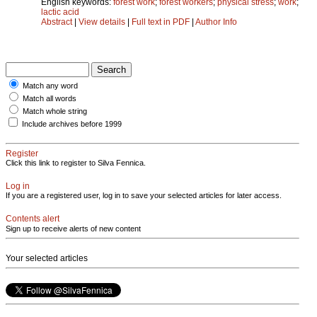
English keywords:
forest work
;
forest workers
;
physical stress
;
work
;
lactic acid
Abstract
|
View details
|
Full text in PDF
|
Author Info
Match any word
Match all words
Match whole string
Include archives before 1999
Register
Click this link to register to Silva Fennica.
Log in
If you are a registered user, log in to save your selected articles for later access.
Contents alert
Sign up to receive alerts of new content
Your selected articles