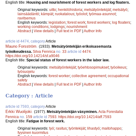
English title:
Housing and nourishment of forest workers and log floaters.
Original keywords:
uitto
;
henkilöhistoria
;
metsätyöntekijät
;
metsätyö
;
lainsäädäntö
;
kämpät
;
ruokatalous
;
työolot
;
työmaa-asunnot
;
ravitsemus
English keywords:
legislation
;
forest work
;
forest workers
;
log floaters
;
working conditions
;
lodgings
;
nourishment
Abstract
|
View details
|
Full text in PDF
|
Author Info
article id 4474, category
Article
Mauno Forsström
.
(1933).
Metsätyöntekijän erikoisasemasta
työoikeudessa.
Silva Fennica
no.
33
article id
4474
.
https://doi.org/10.14214/sf.a9046
English title:
Special status of forest workers in the labor law.
Original keywords:
metsätyöntekijät
;
työehtosopimukset
;
työoikeus
;
työsuojelu
English keywords:
forest worker
;
collective agreement
;
occupational
safety
Abstract
|
View details
|
Full text in PDF
|
Author Info
Category : Article
article id 7593, category
Article
Erkki Wuolijoki
.
(1977).
Metsätyöntekijän väsyminen.
Acta Forestalia
Fennica
no.
159
article id
7593
.
https://doi.org/10.14214/aff.7593
English title:
Fatigue in forest work.
Original keywords:
työ
;
rasitus
;
työntekijät
;
lihastyö
;
maitohappo
;
fyysinen kuormitus