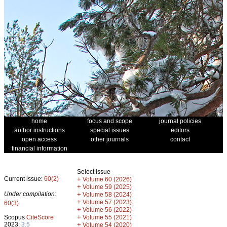
home
focus and scope
journal policies
author instructions
special issues
editors
open access
other journals
contact
financial information
Select issue
Current issue:
60(2)
+
Volume 60 (2026)
+
Volume 59 (2025)
Under compilation:
+
Volume 58 (2024)
+
Volume 57 (2023)
60(3)
+
Volume 56 (2022)
+
Scopus
CiteScore
Volume 55 (2021)
2023:
3.5
+
Volume 54 (2020)