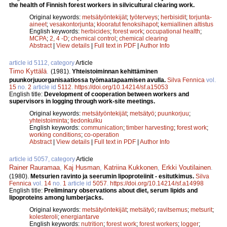
the health of Finnish forest workers in silvicultural clearing work.
Original keywords:
metsätyöntekijät
;
työterveys
;
herbisidit
;
torjunta-
aineet
;
vesakontorjunta
;
klooratut fenoksihapot
;
kemiallinen altistus
English keywords:
herbicides
;
forest work
;
occupational health
;
MCPA
;
2, 4 -D
;
chemical control
;
chemical clearing
Abstract
|
View details
|
Full text in PDF
|
Author Info
article id 5112, category
Article
Timo Kyttälä
.
(1981).
Yhteistoiminnan kehittäminen
puunkorjuuorganisaatiossa työmaatapaamisen avulla.
Silva Fennica
vol.
15
no.
2
article id
5112
.
https://doi.org/10.14214/sf.a15053
English title:
Development of cooperation between workers and
supervisors in logging through work-site meetings.
Original keywords:
metsätyöntekijät
;
metsätyö
;
puunkorjuu
;
yhteistoiminta
;
tiedonkulku
English keywords:
communication
;
timber harvesting
;
forest work
;
working conditions
;
co-operation
Abstract
|
View details
|
Full text in PDF
|
Author Info
article id 5057, category
Article
Rainer Rauramaa
,
Kaj Husman
,
Katriina Kukkonen
,
Erkki Voutilainen
.
(1980).
Metsurien ravinto ja seerumin lipoproteiinit - esitutkimus.
Silva
Fennica
vol.
14
no.
1
article id
5057
.
https://doi.org/10.14214/sf.a14998
English title:
Preliminary observations about diet, serum lipids and
lipoproteins among lumberjacks.
Original keywords:
metsätyöntekijät
;
metsätyö
;
ravitsemus
;
metsurit
;
kolesteroli
;
energiantarve
English keywords:
nutrition
;
forest work
;
forest workers
;
logger
;