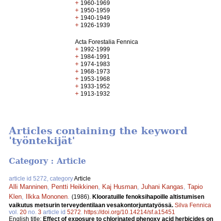
+
1960-1969
+
1950-1959
+
1940-1949
+
1926-1939
Acta Forestalia Fennica
+
1992-1999
+
1984-1991
+
1974-1983
+
1968-1973
+
1953-1968
+
1933-1952
+
1913-1932
Articles containing the keyword
'työntekijät'
Category : Article
article id 5272, category
Article
Alli Manninen
,
Pentti Heikkinen
,
Kaj Husman
,
Juhani Kangas
,
Tapio
Klen
,
Ilkka Mononen
.
(1986).
Klooratuille fenoksihapoille altistumisen
vaikutus metsurin terveydentilaan vesakontorjuntatyössä.
Silva Fennica
vol.
20
no.
3
article id
5272
.
https://doi.org/10.14214/sf.a15451
English title:
Effect of exposure to chlorinated phenoxy acid herbicides on