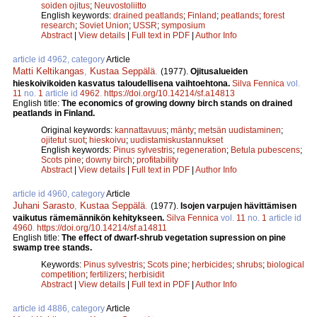
soiden ojitus
;
Neuvostoliitto
English keywords:
drained peatlands
;
Finland
;
peatlands
;
forest
research
;
Soviet Union
;
USSR
;
symposium
Abstract
|
View details
|
Full text in PDF
|
Author Info
article id 4962, category
Article
Matti Keltikangas
,
Kustaa Seppälä
.
(1977).
Ojitusalueiden
hieskoivikoiden kasvatus taloudellisena vaihtoehtona.
Silva Fennica
vol.
11
no.
1
article id
4962
.
https://doi.org/10.14214/sf.a14813
English title:
The economics of growing downy birch stands on drained
peatlands in Finland.
Original keywords:
kannattavuus
;
mänty
;
metsän uudistaminen
;
ojitetut suot
;
hieskoivu
;
uudistamiskustannukset
English keywords:
Pinus sylvestris
;
regeneration
;
Betula pubescens
;
Scots pine
;
downy birch
;
profitability
Abstract
|
View details
|
Full text in PDF
|
Author Info
article id 4960, category
Article
Juhani Sarasto
,
Kustaa Seppälä
.
(1977).
Isojen varpujen hävittämisen
vaikutus rämemännikön kehitykseen.
Silva Fennica
vol.
11
no.
1
article id
4960
.
https://doi.org/10.14214/sf.a14811
English title:
The effect of dwarf-shrub vegetation supression on pine
swamp tree stands.
Keywords:
Pinus sylvestris
;
Scots pine
;
herbicides
;
shrubs
;
biological
competition
;
fertilizers
;
herbisidit
Abstract
|
View details
|
Full text in PDF
|
Author Info
article id 4886, category
Article