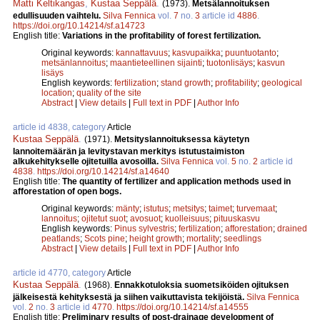
Matti Keltikangas
,
Kustaa Seppälä
.
(1973).
Metsälannoituksen
edullisuuden vaihtelu.
Silva Fennica
vol.
7
no.
3
article id
4886
.
https://doi.org/10.14214/sf.a14723
English title:
Variations in the profitability of forest fertilization.
Original keywords:
kannattavuus
;
kasvupaikka
;
puuntuotanto
;
metsänlannoitus
;
maantieteellinen sijainti
;
tuotonlisäys
;
kasvun
lisäys
English keywords:
fertilization
;
stand growth
;
profitability
;
geological
location
;
quality of the site
Abstract
|
View details
|
Full text in PDF
|
Author Info
article id 4838, category
Article
Kustaa Seppälä
.
(1971).
Metsityslannoituksessa käytetyn
lannoitemäärän ja levitystavan merkitys istutustaimiston
alkukehitykselle ojitetuilla avosoilla.
Silva Fennica
vol.
5
no.
2
article id
4838
.
https://doi.org/10.14214/sf.a14640
English title:
The quantity of fertilizer and application methods used in
afforestation of open bogs.
Original keywords:
mänty
;
istutus
;
metsitys
;
taimet
;
turvemaat
;
lannoitus
;
ojitetut suot
;
avosuot
;
kuolleisuus
;
pituuskasvu
English keywords:
Pinus sylvestris
;
fertilization
;
afforestation
;
drained
peatlands
;
Scots pine
;
height growth
;
mortality
;
seedlings
Abstract
|
View details
|
Full text in PDF
|
Author Info
article id 4770, category
Article
Kustaa Seppälä
.
(1968).
Ennakkotuloksia suometsiköiden ojituksen
jälkeisestä kehityksestä ja siihen vaikuttavista tekijöistä.
Silva Fennica
vol.
2
no.
3
article id
4770
.
https://doi.org/10.14214/sf.a14555
English title:
Preliminary results of post-drainage development of