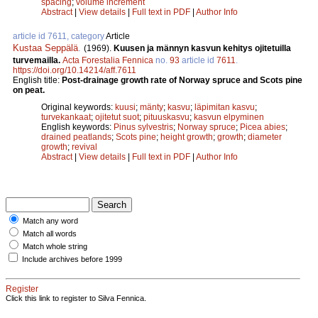
spacing
;
volume increment
Abstract
|
View details
|
Full text in PDF
|
Author Info
article id 7611, category
Article
Kustaa Seppälä
.
(1969).
Kuusen ja männyn kasvun kehitys ojitetuilla
turvemailla.
Acta Forestalia Fennica
no.
93
article id
7611
.
https://doi.org/10.14214/aff.7611
English title:
Post-drainage growth rate of Norway spruce and Scots pine
on peat.
Original keywords:
kuusi
;
mänty
;
kasvu
;
läpimitan kasvu
;
turvekankaat
;
ojitetut suot
;
pituuskasvu
;
kasvun elpyminen
English keywords:
Pinus sylvestris
;
Norway spruce
;
Picea abies
;
drained peatlands
;
Scots pine
;
height growth
;
growth
;
diameter
growth
;
revival
Abstract
|
View details
|
Full text in PDF
|
Author Info
Match any word
Match all words
Match whole string
Include archives before 1999
Register
Click this link to register to Silva Fennica.