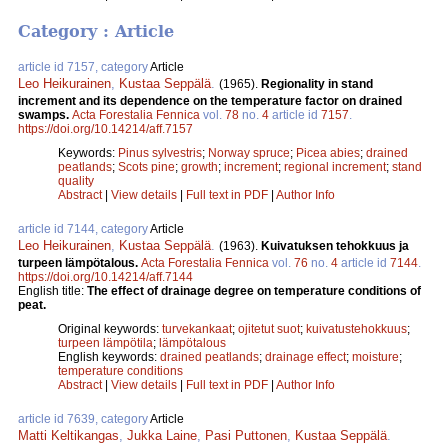
Category : Article
article id 7157, category
Article
Leo Heikurainen
,
Kustaa Seppälä
.
(1965).
Regionality in stand
increment and its dependence on the temperature factor on drained
swamps.
Acta Forestalia Fennica
vol.
78
no.
4
article id
7157
.
https://doi.org/10.14214/aff.7157
Keywords:
Pinus sylvestris
;
Norway spruce
;
Picea abies
;
drained
peatlands
;
Scots pine
;
growth
;
increment
;
regional increment
;
stand
quality
Abstract
|
View details
|
Full text in PDF
|
Author Info
article id 7144, category
Article
Leo Heikurainen
,
Kustaa Seppälä
.
(1963).
Kuivatuksen tehokkuus ja
turpeen lämpötalous.
Acta Forestalia Fennica
vol.
76
no.
4
article id
7144
.
https://doi.org/10.14214/aff.7144
English title:
The effect of drainage degree on temperature conditions of
peat.
Original keywords:
turvekankaat
;
ojitetut suot
;
kuivatustehokkuus
;
turpeen lämpötila
;
lämpötalous
English keywords:
drained peatlands
;
drainage effect
;
moisture
;
temperature conditions
Abstract
|
View details
|
Full text in PDF
|
Author Info
article id 7639, category
Article
Matti Keltikangas
,
Jukka Laine
,
Pasi Puttonen
,
Kustaa Seppälä
.