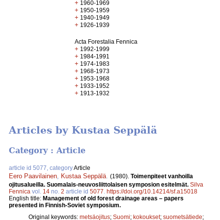
+
1960-1969
+
1950-1959
+
1940-1949
+
1926-1939
Acta Forestalia Fennica
+
1992-1999
+
1984-1991
+
1974-1983
+
1968-1973
+
1953-1968
+
1933-1952
+
1913-1932
Articles by Kustaa Seppälä
Category : Article
article id 5077, category
Article
Eero Paavilainen
,
Kustaa Seppälä
.
(1980).
Toimenpiteet vanhoilla
ojitusalueilla. Suomalais-neuvosliittolaisen symposion esitelmät.
Silva
Fennica
vol.
14
no.
2
article id
5077
.
https://doi.org/10.14214/sf.a15018
English title:
Management of old forest drainage areas – papers
presented in Finnish-Soviet symposium.
Original keywords:
metsäojitus
;
Suomi
;
kokoukset
;
suometsätiede
;