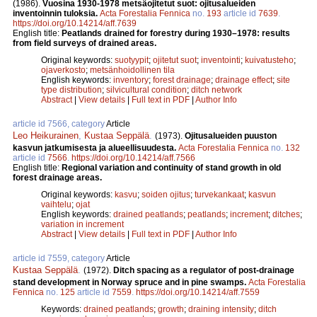
(1986).
Vuosina 1930-1978 metsäojitetut suot: ojitusalueiden
inventoinnin tuloksia.
Acta Forestalia Fennica
no.
193
article id
7639
.
https://doi.org/10.14214/aff.7639
English title:
Peatlands drained for forestry during 1930–1978: results
from field surveys of drained areas.
Original keywords:
suotyypit
;
ojitetut suot
;
inventointi
;
kuivatusteho
;
ojaverkosto
;
metsänhoidollinen tila
English keywords:
inventory
;
forest drainage
;
drainage effect
;
site
type distribution
;
silvicultural condition
;
ditch network
Abstract
|
View details
|
Full text in PDF
|
Author Info
article id 7566, category
Article
Leo Heikurainen
,
Kustaa Seppälä
.
(1973).
Ojitusalueiden puuston
kasvun jatkumisesta ja alueellisuudesta.
Acta Forestalia Fennica
no.
132
article id
7566
.
https://doi.org/10.14214/aff.7566
English title:
Regional variation and continuity of stand growth in old
forest drainage areas.
Original keywords:
kasvu
;
soiden ojitus
;
turvekankaat
;
kasvun
vaihtelu
;
ojat
English keywords:
drained peatlands
;
peatlands
;
increment
;
ditches
;
variation in increment
Abstract
|
View details
|
Full text in PDF
|
Author Info
article id 7559, category
Article
Kustaa Seppälä
.
(1972).
Ditch spacing as a regulator of post-drainage
stand development in Norway spruce and in pine swamps.
Acta Forestalia
Fennica
no.
125
article id
7559
.
https://doi.org/10.14214/aff.7559
Keywords:
drained peatlands
;
growth
;
draining intensity
;
ditch