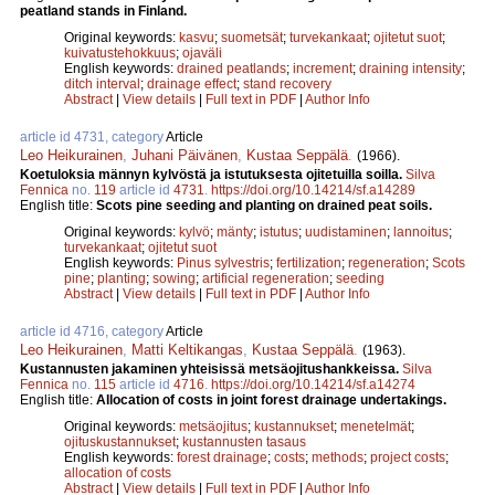
peatland stands in Finland.
Original keywords:
kasvu
;
suometsät
;
turvekankaat
;
ojitetut suot
;
kuivatustehokkuus
;
ojaväli
English keywords:
drained peatlands
;
increment
;
draining intensity
;
ditch interval
;
drainage effect
;
stand recovery
Abstract
|
View details
|
Full text in PDF
|
Author Info
article id 4731, category
Article
Leo Heikurainen
,
Juhani Päivänen
,
Kustaa Seppälä
.
(1966).
Koetuloksia männyn kylvöstä ja istutuksesta ojitetuilla soilla.
Silva
Fennica
no.
119
article id
4731
.
https://doi.org/10.14214/sf.a14289
English title:
Scots pine seeding and planting on drained peat soils.
Original keywords:
kylvö
;
mänty
;
istutus
;
uudistaminen
;
lannoitus
;
turvekankaat
;
ojitetut suot
English keywords:
Pinus sylvestris
;
fertilization
;
regeneration
;
Scots
pine
;
planting
;
sowing
;
artificial regeneration
;
seeding
Abstract
|
View details
|
Full text in PDF
|
Author Info
article id 4716, category
Article
Leo Heikurainen
,
Matti Keltikangas
,
Kustaa Seppälä
.
(1963).
Kustannusten jakaminen yhteisissä metsäojitushankkeissa.
Silva
Fennica
no.
115
article id
4716
.
https://doi.org/10.14214/sf.a14274
English title:
Allocation of costs in joint forest drainage undertakings.
Original keywords:
metsäojitus
;
kustannukset
;
menetelmät
;
ojituskustannukset
;
kustannusten tasaus
English keywords:
forest drainage
;
costs
;
methods
;
project costs
;
allocation of costs
Abstract
|
View details
|
Full text in PDF
|
Author Info