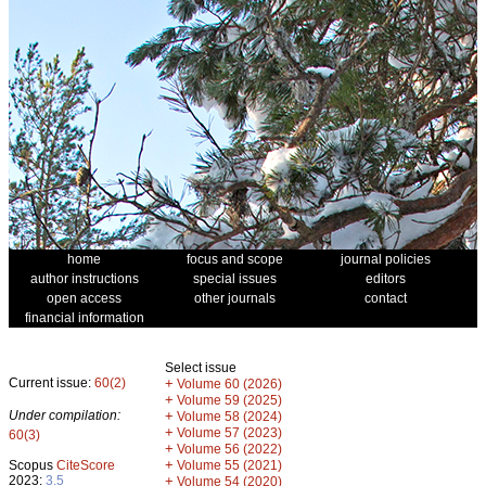
home
focus and scope
journal policies
author instructions
special issues
editors
open access
other journals
contact
financial information
Select issue
Current issue:
60(2)
+
Volume 60 (2026)
+
Volume 59 (2025)
Under compilation:
+
Volume 58 (2024)
+
Volume 57 (2023)
60(3)
+
Volume 56 (2022)
+
Scopus
CiteScore
Volume 55 (2021)
2023:
3.5
+
Volume 54 (2020)