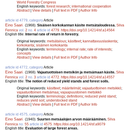
World Forestry Congress
English keywords:
forest research
;
international cooperation
Abstract
|
View details
|
Full text in PDF
|
Author Info
article id 4779, category
Article
Eino Saari
.
(1968).
Sisäisen korkokannan käsite metsätaloudessa.
Silva
Fennica
vol.
2
no.
4
article id
4779
.
https://doi.org/10.14214/sf.a14564
English title:
Internal rate of return in forestry.
Original keywords:
metsätalous
;
käsitteet
;
kannattavuuslaskenta
;
korkokanta
;
sisäinen korkokanta
English keywords:
terminology
;
internal rate
;
rate of interests
;
concepts
Abstract
|
View details
|
Full text in PDF
|
Author Info
article id 4772, category
Article
Eino Saari
.
(1968).
Vajaatuottoisen metsikön ja metsämaan käsite.
Silva
Fennica
vol.
2
no.
3
article id
4772
.
https://doi.org/10.14214/sf.a14557
English title:
The notion of reduced yield stands and forest soils.
Original keywords:
käsitteet
;
määritelmät
;
vajaatuottoinen metsikkö
;
vajaatuottoinen metsämaa
;
vajaapuustoinen metsikkö
English keywords:
terminology
;
definitions
;
reduced yield stand
;
reduces yield soil
;
understocked stand
Abstract
|
View details
|
Full text in PDF
|
Author Info
article id 4575, category
Article
Eino Saari
.
(1940).
Suurten metsäalojen arvon määrääminen.
Silva
Fennica
no.
55
article id
4575
.
https://doi.org/10.14214/sf.a9079
English title:
Evaluation of large forest areas.