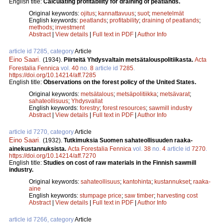
English title:
Calculating profitability for draining of peatlands.
Original keywords:
ojitus
;
kannattavuus
;
suot
;
menetelmät
English keywords:
peatlands
;
profitability
;
draining of peatlands
;
methods
;
investment
Abstract
|
View details
|
Full text in PDF
|
Author Info
article id 7285, category
Article
Eino Saari
.
(1934).
Piirteitä Yhdysvaltain metsätalouspolitiikasta.
Acta
Forestalia Fennica
vol.
40
no.
8
article id
7285
.
https://doi.org/10.14214/aff.7285
English title:
Observations on the forest policy of the United States.
Original keywords:
metsätalous
;
metsäpolitiikka
;
metsävarat
;
sahateollisuus
;
Yhdysvallat
English keywords:
forestry
;
forest resources
;
sawmill industry
Abstract
|
View details
|
Full text in PDF
|
Author Info
article id 7270, category
Article
Eino Saari
.
(1932).
Tutkimuksia Suomen sahateollisuuden raaka-
ainekustannuksista.
Acta Forestalia Fennica
vol.
38
no.
4
article id
7270
.
https://doi.org/10.14214/aff.7270
English title:
Studies on cost of raw materials in the Finnish sawmill
industry.
Original keywords:
sahateollisuus
;
kantohinta
;
kustannukset
;
raaka-
aine
English keywords:
stumpage price
;
saw timber
;
harvesting cost
Abstract
|
View details
|
Full text in PDF
|
Author Info
article id 7266, category
Article