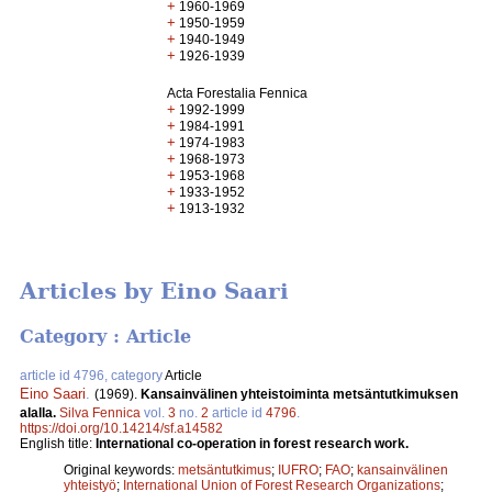
+
1960-1969
+
1950-1959
+
1940-1949
+
1926-1939
Acta Forestalia Fennica
+
1992-1999
+
1984-1991
+
1974-1983
+
1968-1973
+
1953-1968
+
1933-1952
+
1913-1932
Articles by Eino Saari
Category : Article
article id 4796, category
Article
Eino Saari
.
(1969).
Kansainvälinen yhteistoiminta metsäntutkimuksen
alalla.
Silva Fennica
vol.
3
no.
2
article id
4796
.
https://doi.org/10.14214/sf.a14582
English title:
International co-operation in forest research work.
Original keywords:
metsäntutkimus
;
IUFRO
;
FAO
;
kansainvälinen
yhteistyö
;
International Union of Forest Research Organizations
;