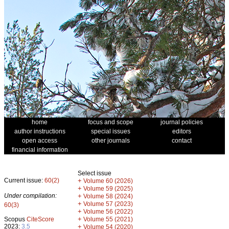
home
focus and scope
journal policies
author instructions
special issues
editors
open access
other journals
contact
financial information
Select issue
Current issue:
60(2)
+
Volume 60 (2026)
+
Volume 59 (2025)
Under compilation:
+
Volume 58 (2024)
+
Volume 57 (2023)
60(3)
+
Volume 56 (2022)
+
Scopus
CiteScore
Volume 55 (2021)
2023:
3.5
+
Volume 54 (2020)