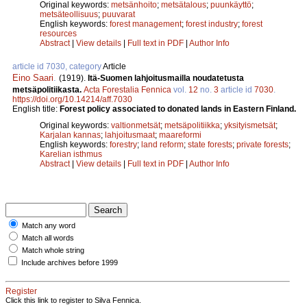
Original keywords:
metsänhoito
;
metsätalous
;
puunkäyttö
;
metsäteollisuus
;
puuvarat
English keywords:
forest management
;
forest industry
;
forest
resources
Abstract
|
View details
|
Full text in PDF
|
Author Info
article id 7030, category
Article
Eino Saari
.
(1919).
Itä-Suomen lahjoitusmailla noudatetusta
metsäpolitiikasta.
Acta Forestalia Fennica
vol.
12
no.
3
article id
7030
.
https://doi.org/10.14214/aff.7030
English title:
Forest policy associated to donated lands in Eastern Finland.
Original keywords:
valtionmetsät
;
metsäpolitiikka
;
yksityismetsät
;
Karjalan kannas
;
lahjoitusmaat
;
maareformi
English keywords:
forestry
;
land reform
;
state forests
;
private forests
;
Karelian isthmus
Abstract
|
View details
|
Full text in PDF
|
Author Info
Match any word
Match all words
Match whole string
Include archives before 1999
Register
Click this link to register to Silva Fennica.