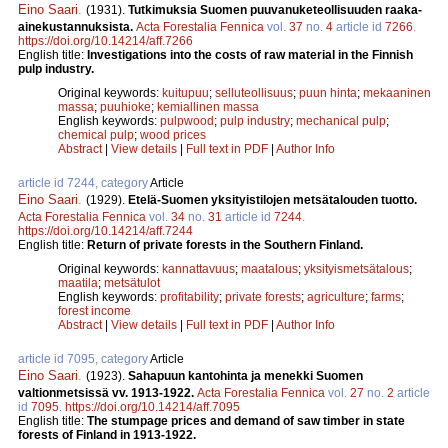
Eino Saari
.
(1931).
Tutkimuksia Suomen puuvanuketeollisuuden raaka-
ainekustannuksista.
Acta Forestalia Fennica
vol.
37
no.
4
article id
7266
.
https://doi.org/10.14214/aff.7266
English title:
Investigations into the costs of raw material in the Finnish
pulp industry.
Original keywords:
kuitupuu
;
selluteollisuus
;
puun hinta
;
mekaaninen
massa
;
puuhioke
;
kemiallinen massa
English keywords:
pulpwood
;
pulp industry
;
mechanical pulp
;
chemical pulp
;
wood prices
Abstract
|
View details
|
Full text in PDF
|
Author Info
article id 7244, category
Article
Eino Saari
.
(1929).
Etelä-Suomen yksityistilojen metsätalouden tuotto.
Acta Forestalia Fennica
vol.
34
no.
31
article id
7244
.
https://doi.org/10.14214/aff.7244
English title:
Return of private forests in the Southern Finland.
Original keywords:
kannattavuus
;
maatalous
;
yksityismetsätalous
;
maatila
;
metsätulot
English keywords:
profitability
;
private forests
;
agriculture
;
farms
;
forest income
Abstract
|
View details
|
Full text in PDF
|
Author Info
article id 7095, category
Article
Eino Saari
.
(1923).
Sahapuun kantohinta ja menekki Suomen
valtionmetsissä vv. 1913-1922.
Acta Forestalia Fennica
vol.
27
no.
2
article
id
7095
.
https://doi.org/10.14214/aff.7095
English title:
The stumpage prices and demand of saw timber in state
forests of Finland in 1913-1922.