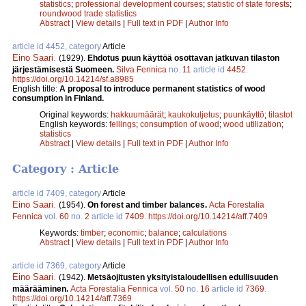
statistics
;
professional development courses
;
statistic of state forests
;
roundwood trade statistics
Abstract
|
View details
|
Full text in PDF
|
Author Info
article id 4452, category
Article
Eino Saari
.
(1929).
Ehdotus puun käyttöä osottavan jatkuvan tilaston
järjestämisestä Suomeen.
Silva Fennica
no.
11
article id
4452
.
https://doi.org/10.14214/sf.a8985
English title:
A proposal to introduce permanent statistics of wood
consumption in Finland.
Original keywords:
hakkuumäärät
;
kaukokuljetus
;
puunkäyttö
;
tilastot
English keywords:
fellings
;
consumption of wood
;
wood utilization
;
statistics
Abstract
|
View details
|
Full text in PDF
|
Author Info
Category : Article
article id 7409, category
Article
Eino Saari
.
(1954).
On forest and timber balances.
Acta Forestalia
Fennica
vol.
60
no.
2
article id
7409
.
https://doi.org/10.14214/aff.7409
Keywords:
timber
;
economic
;
balance
;
calculations
Abstract
|
View details
|
Full text in PDF
|
Author Info
article id 7369, category
Article
Eino Saari
.
(1942).
Metsäojitusten yksityistaloudellisen edullisuuden
määrääminen.
Acta Forestalia Fennica
vol.
50
no.
16
article id
7369
.
https://doi.org/10.14214/aff.7369