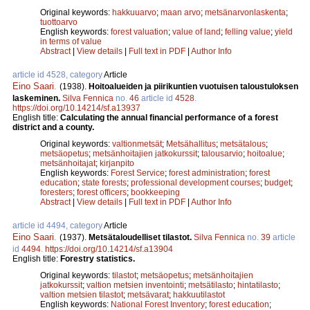
Original keywords:
hakkuuarvo
;
maan arvo
;
metsänarvonlaskenta
;
tuottoarvo
English keywords:
forest valuation
;
value of land
;
felling value
;
yield
in terms of value
Abstract
|
View details
|
Full text in PDF
|
Author Info
article id 4528, category
Article
Eino Saari
.
(1938).
Hoitoalueiden ja piirikuntien vuotuisen taloustuloksen
laskeminen.
Silva Fennica
no.
46
article id
4528
.
https://doi.org/10.14214/sf.a13937
English title:
Calculating the annual financial performance of a forest
district and a county.
Original keywords:
valtionmetsät
;
Metsähallitus
;
metsätalous
;
metsäopetus
;
metsänhoitajien jatkokurssit
;
talousarvio
;
hoitoalue
;
metsänhoitajat
;
kirjanpito
English keywords:
Forest Service
;
forest administration
;
forest
education
;
state forests
;
professional development courses
;
budget
;
foresters
;
forest officers
;
bookkeeping
Abstract
|
View details
|
Full text in PDF
|
Author Info
article id 4494, category
Article
Eino Saari
.
(1937).
Metsätaloudelliset tilastot.
Silva Fennica
no.
39
article
id
4494
.
https://doi.org/10.14214/sf.a13904
English title:
Forestry statistics.
Original keywords:
tilastot
;
metsäopetus
;
metsänhoitajien
jatkokurssit
;
valtion metsien inventointi
;
metsätilasto
;
hintatilasto
;
valtion metsien tilastot
;
metsävarat
;
hakkuutilastot
English keywords:
National Forest Inventory
;
forest education
;