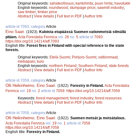
Original keywords:
sahateollisuus
;
kantohinta
;
puun hinta
;
havutukki
English keywords:
roundwood
;
stumpage price
;
sawmill industry
;
saw timber
;
timber price
Abstract
|
View details
|
Full text in PDF
|
Author Info
article id 7093, category
Article
Eino Saari
.
(1923).
Kuloista etupäässä Suomen vationmetsiä silmällä
pitäen.
Acta Forestalia Fennica
vol.
26
no.
5
article id
7093
.
https://doi.org/10.14214/aff.7093
English title:
Forest fires in Finland with special reference to the state
forests.
Original keywords:
Etelä-Suomi
;
Pohjois-Suomi
;
valtionmaat
;
metsäpalo
;
kulo
English keywords:
northern Finland
;
Southern Finland
;
state forests
Abstract
|
View details
|
Full text in PDF
|
Author Info
article id 7059, category
Article
Olli Heikinheimo
,
Eino Saari
.
(1922).
Forestry in Finland.
Acta Forestalia
Fennica
vol.
19
no.
2
article id
7059
.
https://doi.org/10.14214/aff.7059
Keywords:
forest management
;
forest industry
;
forest resources
Abstract
|
View details
|
Full text in PDF
|
Author Info
article id 7058, category
Article
Olli Heikinheimo
,
Eino Saari
.
(1922).
Suomen metsät ja metsätalous.
Acta Forestalia Fennica
vol.
19
no.
1
article id
7058
.
https://doi.org/10.14214/aff.7058
English title:
Forestry in Finland.