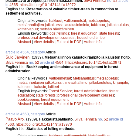
pidätettävät arvopuut ja niiden hakkaaminen.
Silva Fennica
no.
52
article
id
4565
.
https://doi.org/10.14214/sf.a13972
English title:
Reservation of valuable timber-trees in connection to
settlement activities.
Original keywords:
hakkuut
;
valtionmetsät
;
metsäopetus
;
metsänhoitajien jatkokurssit
;
asutustoiminta
;
tukkipuu
;
jatkokoulutus
;
kotitarvepuu
;
metsän hävittäminen
English keywords:
logs
;
fellings
;
forest education
;
state forests
;
professional development courses;
;
household timber
Abstract
|
View details
|
Full text in PDF
|
Author Info
article id 4564, category
Article
Sulo Järvinen
.
(1939).
Metsähallinnon kalustokirjanpito ja kaluston hoito.
Silva Fennica
no.
52
article id
4564
.
https://doi.org/10.14214/sf.a13971
English title:
Bookkeeping and maintenance of equipment in forest
administration.
Original keywords:
valtionmetsät
;
Metsähallitus
;
metsäopetus
;
metsänhoitajien jatkokurssit
;
metsähallinto
;
jatkokoulutus
;
kirjanpito
;
kalusteet
;
kalusto
;
laitteet
English keywords:
Forest Service
;
forest administration
;
forest
education
;
state forests
;
professional development courses
;
bookkeeping
;
forest equipment
Abstract
|
View details
|
Full text in PDF
|
Author Info
article id 4563, category
Article
Paavo Aro
.
(1939).
Hakkaustapatilasto.
Silva Fennica
no.
52
article id
4563
.
https://doi.org/10.14214/sf.a13970
English title:
Statistics of felling methods.
Original keywords:
hakkuut
;
valtionmetsät
;
Metsähallitus
;