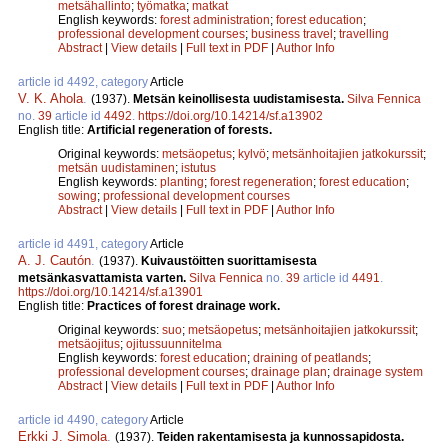
metsähallinto
;
työmatka
;
matkat
English keywords:
forest administration
;
forest education
;
professional development courses
;
business travel
;
travelling
Abstract
|
View details
|
Full text in PDF
|
Author Info
article id 4492, category
Article
V. K. Ahola
.
(1937).
Metsän keinollisesta uudistamisesta.
Silva Fennica
no.
39
article id
4492
.
https://doi.org/10.14214/sf.a13902
English title:
Artificial regeneration of forests.
Original keywords:
metsäopetus
;
kylvö
;
metsänhoitajien jatkokurssit
;
metsän uudistaminen
;
istutus
English keywords:
planting
;
forest regeneration
;
forest education
;
sowing
;
professional development courses
Abstract
|
View details
|
Full text in PDF
|
Author Info
article id 4491, category
Article
A. J. Cautón
.
(1937).
Kuivaustöitten suorittamisesta
metsänkasvattamista varten.
Silva Fennica
no.
39
article id
4491
.
https://doi.org/10.14214/sf.a13901
English title:
Practices of forest drainage work.
Original keywords:
suo
;
metsäopetus
;
metsänhoitajien jatkokurssit
;
metsäojitus
;
ojitussuunnitelma
English keywords:
forest education
;
draining of peatlands
;
professional development courses
;
drainage plan
;
drainage system
Abstract
|
View details
|
Full text in PDF
|
Author Info
article id 4490, category
Article
Erkki J. Simola
.
(1937).
Teiden rakentamisesta ja kunnossapidosta.