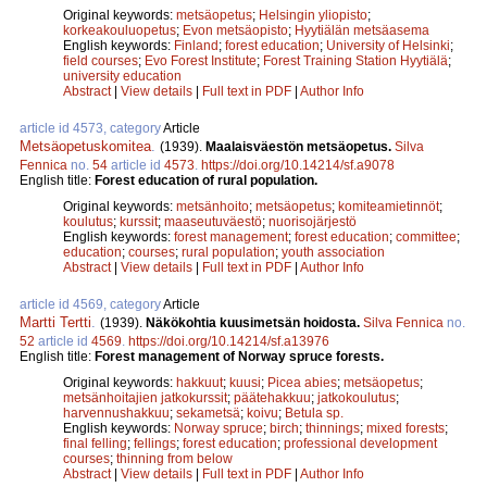
Original keywords:
metsäopetus
;
Helsingin yliopisto
;
korkeakouluopetus
;
Evon metsäopisto
;
Hyytiälän metsäasema
English keywords:
Finland
;
forest education
;
University of Helsinki
;
field courses
;
Evo Forest Institute
;
Forest Training Station Hyytiälä
;
university education
Abstract
|
View details
|
Full text in PDF
|
Author Info
article id 4573, category
Article
Metsäopetuskomitea
.
(1939).
Maalaisväestön metsäopetus.
Silva
Fennica
no.
54
article id
4573
.
https://doi.org/10.14214/sf.a9078
English title:
Forest education of rural population.
Original keywords:
metsänhoito
;
metsäopetus
;
komiteamietinnöt
;
koulutus
;
kurssit
;
maaseutuväestö
;
nuorisojärjestö
English keywords:
forest management
;
forest education
;
committee
;
education
;
courses
;
rural population
;
youth association
Abstract
|
View details
|
Full text in PDF
|
Author Info
article id 4569, category
Article
Martti Tertti
.
(1939).
Näkökohtia kuusimetsän hoidosta.
Silva Fennica
no.
52
article id
4569
.
https://doi.org/10.14214/sf.a13976
English title:
Forest management of Norway spruce forests.
Original keywords:
hakkuut
;
kuusi
;
Picea abies
;
metsäopetus
;
metsänhoitajien jatkokurssit
;
päätehakkuu
;
jatkokoulutus
;
harvennushakkuu
;
sekametsä
;
koivu
;
Betula sp.
English keywords:
Norway spruce
;
birch
;
thinnings
;
mixed forests
;
final felling
;
fellings
;
forest education
;
professional development
courses
;
thinning from below
Abstract
|
View details
|
Full text in PDF
|
Author Info