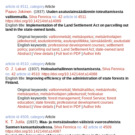
article id 4511, category
Article
Paavo Jokinen
.
(1937).
Uuden asutuslainsäädännön toteuttamisesta
valtionmailla.
Silva Fennica
no.
42
article id
4511
.
https://doi.org/10.14214/sf.a14089
English title:
Implementation of the Land Settlement Act on parcelling out
land in the state-owned lands.
Original keywords:
valtionmetsät
;
metsäopetus
;
metsänhoitajien
jatkokurssit
;
asutustoiminta
;
asutuspolitiikka
;
lainsäädäntö
;
asutuslaki
English keywords:
professional development courses
;
settlement
policy
;
parcelling out land
;
Land Settlement Act
;
state-owned land
Abstract
|
View details
|
Full text in PDF
|
Author Info
article id 4510, category
Article
O. J. Lakari
.
(1937).
Hoitoaluehallinnon tehostamisesta.
Silva Fennica
no.
42
article id
4510
.
https://doi.org/10.14214/sf.a14088
English title:
Improving efficiency of the administration of state forests in
Finland.
Original keywords:
valtionmetsät
;
Metsähallitus
;
metsänhoito
;
metsäopetus
;
metsänhoitajien jatkokurssit
;
hoitoalue
English keywords:
forest management
;
Forest Service
;
forest
education
;
state forests
;
professional development courses
Abstract
|
View details
|
Full text in PDF
|
Author Info
article id 4509, category
Article
K. T. Jutila
.
(1937).
Maa- ja metsätalouden välisistä vuorosuhteista
Suomen kansantaloudessa.
Silva Fennica
no.
42
article id
4509
.
https://doi.org/10.14214/sf.a14087