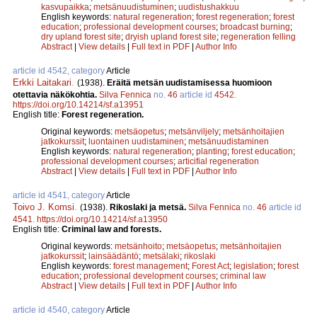
kasvupaikka
;
metsänuudistuminen
;
uudistushakkuu
English keywords:
natural regeneration
;
forest regeneration
;
forest
education
;
professional development courses
;
broadcast burning
;
dry upland forest site
;
dryish upland forest site
;
regeneration felling
Abstract
|
View details
|
Full text in PDF
|
Author Info
article id 4542, category
Article
Erkki Laitakari
.
(1938).
Eräitä metsän uudistamisessa huomioon
otettavia näkökohtia.
Silva Fennica
no.
46
article id
4542
.
https://doi.org/10.14214/sf.a13951
English title:
Forest regeneration.
Original keywords:
metsäopetus
;
metsänviljely
;
metsänhoitajien
jatkokurssit
;
luontainen uudistaminen
;
metsänuudistaminen
English keywords:
natural regeneration
;
planting
;
forest education
;
professional development courses
;
articifial regeneration
Abstract
|
View details
|
Full text in PDF
|
Author Info
article id 4541, category
Article
Toivo J. Komsi
.
(1938).
Rikoslaki ja metsä.
Silva Fennica
no.
46
article id
4541
.
https://doi.org/10.14214/sf.a13950
English title:
Criminal law and forests.
Original keywords:
metsänhoito
;
metsäopetus
;
metsänhoitajien
jatkokurssit
;
lainsäädäntö
;
metsälaki
;
rikoslaki
English keywords:
forest management
;
Forest Act
;
legislation
;
forest
education
;
professional development courses
;
criminal law
Abstract
|
View details
|
Full text in PDF
|
Author Info
article id 4540, category
Article