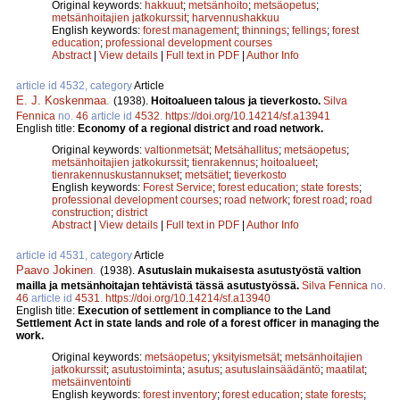
Original keywords:
hakkuut
;
metsänhoito
;
metsäopetus
;
metsänhoitajien jatkokurssit
;
harvennushakkuu
English keywords:
forest management
;
thinnings
;
fellings
;
forest
education
;
professional development courses
Abstract
|
View details
|
Full text in PDF
|
Author Info
article id 4532, category
Article
E. J. Koskenmaa
.
(1938).
Hoitoalueen talous ja tieverkosto.
Silva
Fennica
no.
46
article id
4532
.
https://doi.org/10.14214/sf.a13941
English title:
Economy of a regional district and road network.
Original keywords:
valtionmetsät
;
Metsähallitus
;
metsäopetus
;
metsänhoitajien jatkokurssit
;
tienrakennus
;
hoitoalueet
;
tienrakennuskustannukset
;
metsätiet
;
tieverkosto
English keywords:
Forest Service
;
forest education
;
state forests
;
professional development courses
;
road network
;
forest road
;
road
construction
;
district
Abstract
|
View details
|
Full text in PDF
|
Author Info
article id 4531, category
Article
Paavo Jokinen
.
(1938).
Asutuslain mukaisesta asutustyöstä valtion
mailla ja metsänhoitajan tehtävistä tässä asutustyössä.
Silva Fennica
no.
46
article id
4531
.
https://doi.org/10.14214/sf.a13940
English title:
Execution of settlement in compliance to the Land
Settlement Act in state lands and role of a forest officer in managing the
work.
Original keywords:
metsäopetus
;
yksityismetsät
;
metsänhoitajien
jatkokurssit
;
asutustoiminta
;
asutus
;
asutuslainsäädäntö
;
maatilat
;
metsäinventointi
English keywords:
forest inventory
;
forest education
;
state forests
;