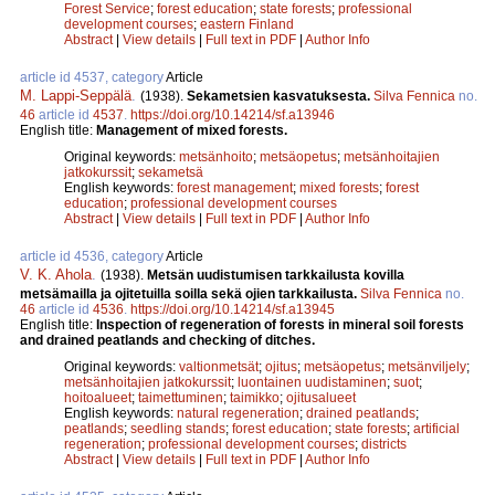
Forest Service
;
forest education
;
state forests
;
professional
development courses
;
eastern Finland
Abstract
|
View details
|
Full text in PDF
|
Author Info
article id 4537, category
Article
M. Lappi-Seppälä
.
(1938).
Sekametsien kasvatuksesta.
Silva Fennica
no.
46
article id
4537
.
https://doi.org/10.14214/sf.a13946
English title:
Management of mixed forests.
Original keywords:
metsänhoito
;
metsäopetus
;
metsänhoitajien
jatkokurssit
;
sekametsä
English keywords:
forest management
;
mixed forests
;
forest
education
;
professional development courses
Abstract
|
View details
|
Full text in PDF
|
Author Info
article id 4536, category
Article
V. K. Ahola
.
(1938).
Metsän uudistumisen tarkkailusta kovilla
metsämailla ja ojitetuilla soilla sekä ojien tarkkailusta.
Silva Fennica
no.
46
article id
4536
.
https://doi.org/10.14214/sf.a13945
English title:
Inspection of regeneration of forests in mineral soil forests
and drained peatlands and checking of ditches.
Original keywords:
valtionmetsät
;
ojitus
;
metsäopetus
;
metsänviljely
;
metsänhoitajien jatkokurssit
;
luontainen uudistaminen
;
suot
;
hoitoalueet
;
taimettuminen
;
taimikko
;
ojitusalueet
English keywords:
natural regeneration
;
drained peatlands
;
peatlands
;
seedling stands
;
forest education
;
state forests
;
artificial
regeneration
;
professional development courses
;
districts
Abstract
|
View details
|
Full text in PDF
|
Author Info