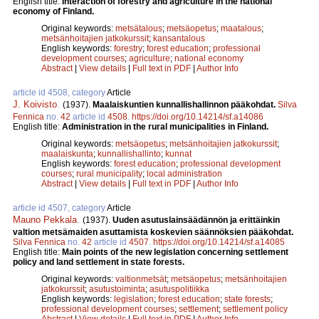
English title:
Interaction of forestry and agriculture in the national
economy of Finland.
Original keywords:
metsätalous
;
metsäopetus
;
maatalous
;
metsänhoitajien jatkokurssit
;
kansantalous
English keywords:
forestry
;
forest education
;
professional
development courses
;
agriculture
;
national economy
Abstract
|
View details
|
Full text in PDF
|
Author Info
article id 4508, category
Article
J. Koivisto
.
(1937).
Maalaiskuntien kunnallishallinnon pääkohdat.
Silva
Fennica
no.
42
article id
4508
.
https://doi.org/10.14214/sf.a14086
English title:
Administration in the rural municipalities in Finland.
Original keywords:
metsäopetus
;
metsänhoitajien jatkokurssit
;
maalaiskunta
;
kunnallishallinto
;
kunnat
English keywords:
forest education
;
professional development
courses
;
rural municipality
;
local administration
Abstract
|
View details
|
Full text in PDF
|
Author Info
article id 4507, category
Article
Mauno Pekkala
.
(1937).
Uuden asutuslainsäädännön ja erittäinkin
valtion metsämaiden asuttamista koskevien säännöksien pääkohdat.
Silva Fennica
no.
42
article id
4507
.
https://doi.org/10.14214/sf.a14085
English title:
Main points of the new legislation concerning settlement
policy and land settlement in state forests.
Original keywords:
valtionmetsät
;
metsäopetus
;
metsänhoitajien
jatkokurssit
;
asutustoiminta
;
asutuspolitiikka
English keywords:
legislation
;
forest education
;
state forests
;
professional development courses
;
settlement
;
settlement policy
Abstract
|
View details
|
Full text in PDF
|
Author Info