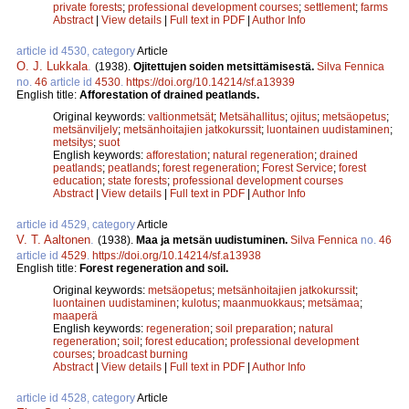
private forests
;
professional development courses
;
settlement
;
farms
Abstract
|
View details
|
Full text in PDF
|
Author Info
article id 4530, category
Article
O. J. Lukkala
.
(1938).
Ojitettujen soiden metsittämisestä.
Silva Fennica
no.
46
article id
4530
.
https://doi.org/10.14214/sf.a13939
English title:
Afforestation of drained peatlands.
Original keywords:
valtionmetsät
;
Metsähallitus
;
ojitus
;
metsäopetus
;
metsänviljely
;
metsänhoitajien jatkokurssit
;
luontainen uudistaminen
;
metsitys
;
suot
English keywords:
afforestation
;
natural regeneration
;
drained
peatlands
;
peatlands
;
forest regeneration
;
Forest Service
;
forest
education
;
state forests
;
professional development courses
Abstract
|
View details
|
Full text in PDF
|
Author Info
article id 4529, category
Article
V. T. Aaltonen
.
(1938).
Maa ja metsän uudistuminen.
Silva Fennica
no.
46
article id
4529
.
https://doi.org/10.14214/sf.a13938
English title:
Forest regeneration and soil.
Original keywords:
metsäopetus
;
metsänhoitajien jatkokurssit
;
luontainen uudistaminen
;
kulotus
;
maanmuokkaus
;
metsämaa
;
maaperä
English keywords:
regeneration
;
soil preparation
;
natural
regeneration
;
soil
;
forest education
;
professional development
courses
;
broadcast burning
Abstract
|
View details
|
Full text in PDF
|
Author Info
article id 4528, category
Article