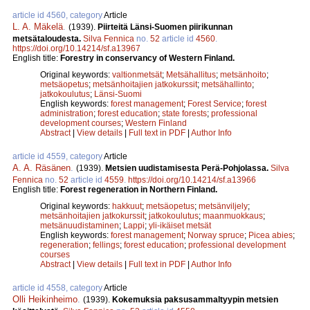
article id 4560, category
Article
L. A. Mäkelä
.
(1939).
Piirteitä Länsi-Suomen piirikunnan
metsätaloudesta.
Silva Fennica
no.
52
article id
4560
.
https://doi.org/10.14214/sf.a13967
English title:
Forestry in conservancy of Western Finland.
Original keywords:
valtionmetsät
;
Metsähallitus
;
metsänhoito
;
metsäopetus
;
metsänhoitajien jatkokurssit
;
metsähallinto
;
jatkokoulutus
;
Länsi-Suomi
English keywords:
forest management
;
Forest Service
;
forest
administration
;
forest education
;
state forests
;
professional
development courses
;
Western Finland
Abstract
|
View details
|
Full text in PDF
|
Author Info
article id 4559, category
Article
A. A. Räsänen
.
(1939).
Metsien uudistamisesta Perä-Pohjolassa.
Silva
Fennica
no.
52
article id
4559
.
https://doi.org/10.14214/sf.a13966
English title:
Forest regeneration in Northern Finland.
Original keywords:
hakkuut
;
metsäopetus
;
metsänviljely
;
metsänhoitajien jatkokurssit
;
jatkokoulutus
;
maanmuokkaus
;
metsänuudistaminen
;
Lappi
;
yli-ikäiset metsät
English keywords:
forest management
;
Norway spruce
;
Picea abies
;
regeneration
;
fellings
;
forest education
;
professional development
courses
Abstract
|
View details
|
Full text in PDF
|
Author Info
article id 4558, category
Article
Olli Heikinheimo
.
(1939).
Kokemuksia paksusammaltyypin metsien