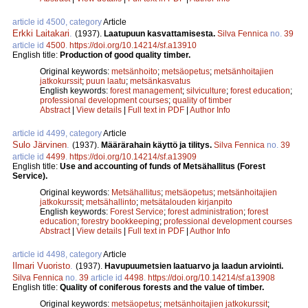
article id 4500, category
Article
Erkki Laitakari
.
(1937).
Laatupuun kasvattamisesta.
Silva Fennica
no.
39
article id
4500
.
https://doi.org/10.14214/sf.a13910
English title:
Production of good quality timber.
Original keywords:
metsänhoito
;
metsäopetus
;
metsänhoitajien
jatkokurssit
;
puun laatu
;
metsänkasvatus
English keywords:
forest management
;
silviculture
;
forest education
;
professional development courses
;
quality of timber
Abstract
|
View details
|
Full text in PDF
|
Author Info
article id 4499, category
Article
Sulo Järvinen
.
(1937).
Määrärahain käyttö ja tilitys.
Silva Fennica
no.
39
article id
4499
.
https://doi.org/10.14214/sf.a13909
English title:
Use and accounting of funds of Metsähallitus (Forest
Service).
Original keywords:
Metsähallitus
;
metsäopetus
;
metsänhoitajien
jatkokurssit
;
metsähallinto
;
metsätalouden kirjanpito
English keywords:
Forest Service
;
forest administration
;
forest
education
;
forestry bookkeeping
;
professional development courses
Abstract
|
View details
|
Full text in PDF
|
Author Info
article id 4498, category
Article
Ilmari Vuoristo
.
(1937).
Havupuumetsien laatuarvo ja laadun arviointi.
Silva Fennica
no.
39
article id
4498
.
https://doi.org/10.14214/sf.a13908
English title:
Quality of coniferous forests and the value of timber.
Original keywords:
metsäopetus
;
metsänhoitajien jatkokurssit
;