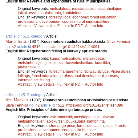
English title:
Revenue and expenditure of rural municipalities.
Original keywords:
metsätalous
;
metsäopetus
;
metsänhoitajien
jatkokurssit
;
maalaiskunta
;
kuntatalous
English keywords:
forestry
;
local economy
;
forest education
;
professional development courses
;
rural municipalities
Abstract
|
View details
|
Full text in PDF
|
Author Info
article id 4513, category
Article
Martti Tertti
.
(1937).
Kuusimetsien uudistushakkauksista.
Silva Fennica
no.
42
article id
4513
.
https://doi.org/10.14214/sf.a14091
English title:
Regeneration felling of Norway spruce stands.
Original keywords:
kuusi
;
metsänhoito
;
metsäopetus
;
metsänhoitajien jatkokurssit
;
kasvatushakkuu
;
kuusikko
;
päätehakkuu
English keywords:
forest management
;
Norway spruce
;
Picea abies
;
fellings
;
forest education
;
professional development courses
;
intermediate felling
Abstract
|
View details
|
Full text in PDF
|
Author Info
article id 4512, category
Article
Ahti Mecklin
.
(1937).
Puutavaran kantohinnan arvioimisen perusteista.
Silva Fennica
no.
42
article id
4512
.
https://doi.org/10.14214/sf.a14090
English title:
Principles of determining stumpage prices.
Original keywords:
valtionmetsät
;
metsäopetus
;
puutavara
;
metsänhoitajien jatkokurssit
;
puukauppa
;
kantohinta
English keywords:
stumpage price
;
forest education
;
state forests
;
professional development courses
;
timber sale
Abstract
|
View details
|
Full text in PDF
|
Author Info