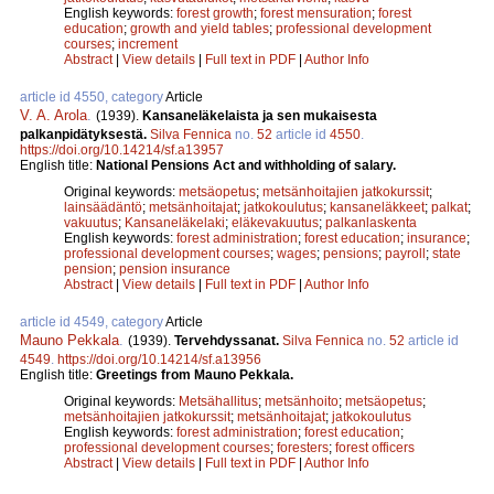
English keywords:
forest growth
;
forest mensuration
;
forest
education
;
growth and yield tables
;
professional development
courses
;
increment
Abstract
|
View details
|
Full text in PDF
|
Author Info
article id 4550, category
Article
V. A. Arola
.
(1939).
Kansaneläkelaista ja sen mukaisesta
palkanpidätyksestä.
Silva Fennica
no.
52
article id
4550
.
https://doi.org/10.14214/sf.a13957
English title:
National Pensions Act and withholding of salary.
Original keywords:
metsäopetus
;
metsänhoitajien jatkokurssit
;
lainsäädäntö
;
metsänhoitajat
;
jatkokoulutus
;
kansaneläkkeet
;
palkat
;
vakuutus
;
Kansaneläkelaki
;
eläkevakuutus
;
palkanlaskenta
English keywords:
forest administration
;
forest education
;
insurance
;
professional development courses
;
wages
;
pensions
;
payroll
;
state
pension
;
pension insurance
Abstract
|
View details
|
Full text in PDF
|
Author Info
article id 4549, category
Article
Mauno Pekkala
.
(1939).
Tervehdyssanat.
Silva Fennica
no.
52
article id
4549
.
https://doi.org/10.14214/sf.a13956
English title:
Greetings from Mauno Pekkala.
Original keywords:
Metsähallitus
;
metsänhoito
;
metsäopetus
;
metsänhoitajien jatkokurssit
;
metsänhoitajat
;
jatkokoulutus
English keywords:
forest administration
;
forest education
;
professional development courses
;
foresters
;
forest officers
Abstract
|
View details
|
Full text in PDF
|
Author Info