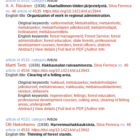
article id 4535, category
Article
A. A. Räsänen
.
(1938).
Aluehallinnon töiden järjestelystä.
Silva Fennica
no.
46
article id
4535
.
https://doi.org/10.14214/sf.a13944
English title:
Organization of work in regional administration.
Original keywords:
valtionmetsät
;
Metsähallitus
;
metsänhoito
;
metsäopetus
;
metsänhoitajien jatkokurssit
;
metsänhoitajat
;
hoitoalueet
;
metsäsuunnittelu
English keywords:
forest management
;
Forest Service
;
forest
administration
;
forest education
;
state forests
;
professional
development courses
;
foresters
;
forest officers
;
districts
Abstract
|
View details
|
Full text in PDF
|
Author Info
article id 4534, category
Article
Martti Tertti
.
(1938).
Hakkausalan raivaamisesta.
Silva Fennica
no.
46
article id
4534
.
https://doi.org/10.14214/sf.a13943
English title:
Clearing of a felling area.
Original keywords:
hakkuut
;
metsäopetus
;
metsänhoitajien
jatkokurssit
;
metsänraivaus
;
hakkuuala
;
metsänuudistaminen
;
raivaus
;
alikasvos
English keywords:
regeneration
;
fellings
;
forest education
;
professional development courses
;
cutting area
;
clearing of felling
areas
;
undergrowth
Abstract
|
View details
|
Full text in PDF
|
Author Info
article id 4533, category
Article
Olli Heikinheimo
.
(1938).
Harvennushakkauksista.
Silva Fennica
no.
46
article id
4533
.
https://doi.org/10.14214/sf.a13942
English title:
Thinning of forest stands.