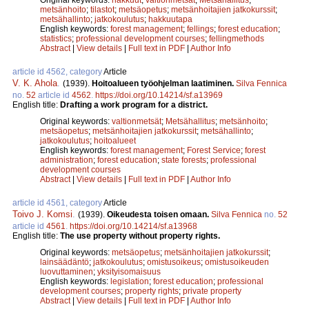
metsänhoito
;
tilastot
;
metsäopetus
;
metsänhoitajien jatkokurssit
;
metsähallinto
;
jatkokoulutus
;
hakkuutapa
English keywords:
forest management
;
fellings
;
forest education
;
statistics
;
professional development courses
;
fellingmethods
Abstract
|
View details
|
Full text in PDF
|
Author Info
article id 4562, category
Article
V. K. Ahola
.
(1939).
Hoitoalueen työohjelman laatiminen.
Silva Fennica
no.
52
article id
4562
.
https://doi.org/10.14214/sf.a13969
English title:
Drafting a work program for a district.
Original keywords:
valtionmetsät
;
Metsähallitus
;
metsänhoito
;
metsäopetus
;
metsänhoitajien jatkokurssit
;
metsähallinto
;
jatkokoulutus
;
hoitoalueet
English keywords:
forest management
;
Forest Service
;
forest
administration
;
forest education
;
state forests
;
professional
development courses
Abstract
|
View details
|
Full text in PDF
|
Author Info
article id 4561, category
Article
Toivo J. Komsi
.
(1939).
Oikeudesta toisen omaan.
Silva Fennica
no.
52
article id
4561
.
https://doi.org/10.14214/sf.a13968
English title:
The use property without property rights.
Original keywords:
metsäopetus
;
metsänhoitajien jatkokurssit
;
lainsäädäntö
;
jatkokoulutus
;
omistusoikeus
;
omistusoikeuden
luovuttaminen
;
yksityisomaisuus
English keywords:
legislation
;
forest education
;
professional
development courses
;
property rights
;
private property
Abstract
|
View details
|
Full text in PDF
|
Author Info