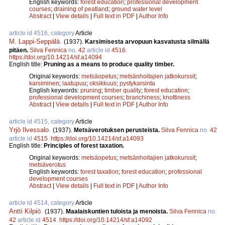
English keywords:
forest education
;
professional development
courses
;
draining of peatland
;
ground water level
Abstract
|
View details
|
Full text in PDF
|
Author Info
article id 4516, category
Article
M. Lappi-Seppälä
.
(1937).
Karsimisesta arvopuun kasvatusta silmällä
pitäen.
Silva Fennica
no.
42
article id
4516
.
https://doi.org/10.14214/sf.a14094
English title:
Pruning as a means to produce quality timber.
Original keywords:
metsäopetus
;
metsänhoitajien jatkokurssit
;
karsiminen
;
laatupuu
;
oksikkuus
;
pystykarsinta
English keywords:
pruning
;
timber quality
;
forest education
;
professional development courses
;
branchiness
;
knottiness
Abstract
|
View details
|
Full text in PDF
|
Author Info
article id 4515, category
Article
Yrjö Ilvessalo
.
(1937).
Metsäverotuksen perusteista.
Silva Fennica
no.
42
article id
4515
.
https://doi.org/10.14214/sf.a14093
English title:
Principles of forest taxation.
Original keywords:
metsäopetus
;
metsänhoitajien jatkokurssit
;
metsäverotus
English keywords:
forest taxation
;
forest education
;
professional
development courses
Abstract
|
View details
|
Full text in PDF
|
Author Info
article id 4514, category
Article
Antti Kilpiö
.
(1937).
Maalaiskuntien tuloista ja menoista.
Silva Fennica
no.
42
article id
4514
.
https://doi.org/10.14214/sf.a14092