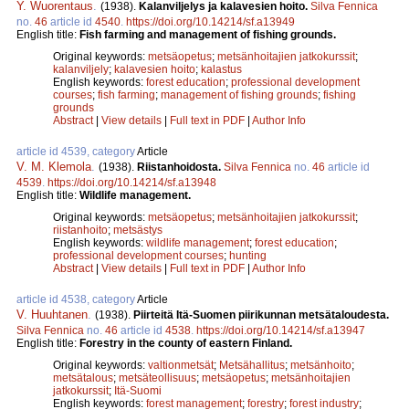
Y. Wuorentaus
.
(1938).
Kalanviljelys ja kalavesien hoito.
Silva Fennica
no.
46
article id
4540
.
https://doi.org/10.14214/sf.a13949
English title:
Fish farming and management of fishing grounds.
Original keywords:
metsäopetus
;
metsänhoitajien jatkokurssit
;
kalanviljely
;
kalavesien hoito
;
kalastus
English keywords:
forest education
;
professional development
courses
;
fish farming
;
management of fishing grounds
;
fishing
grounds
Abstract
|
View details
|
Full text in PDF
|
Author Info
article id 4539, category
Article
V. M. Klemola
.
(1938).
Riistanhoidosta.
Silva Fennica
no.
46
article id
4539
.
https://doi.org/10.14214/sf.a13948
English title:
Wildlife management.
Original keywords:
metsäopetus
;
metsänhoitajien jatkokurssit
;
riistanhoito
;
metsästys
English keywords:
wildlife management
;
forest education
;
professional development courses
;
hunting
Abstract
|
View details
|
Full text in PDF
|
Author Info
article id 4538, category
Article
V. Huuhtanen
.
(1938).
Piirteitä Itä-Suomen piirikunnan metsätaloudesta.
Silva Fennica
no.
46
article id
4538
.
https://doi.org/10.14214/sf.a13947
English title:
Forestry in the county of eastern Finland.
Original keywords:
valtionmetsät
;
Metsähallitus
;
metsänhoito
;
metsätalous
;
metsäteollisuus
;
metsäopetus
;
metsänhoitajien
jatkokurssit
;
Itä-Suomi
English keywords:
forest management
;
forestry
;
forest industry
;