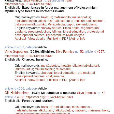
käsittelystä.
Silva Fennica
no.
52
article id
4558
.
https://doi.org/10.14214/sf.a13965
English title:
Experiences in forest management of Hylocomnium-
Myrtillus type forests in Northern Finland.
Original keywords:
hakkuut
;
metsänhoito
;
metsäopetus
;
metsänhoitajien jatkokurssit
;
jatkokoulutus
;
metsänuudistaminen
;
paksusammalkuusikko
;
Peräpohjola
;
Lappi
;
siementuotanto
English keywords:
Norway spruce
;
Picea abies
;
regeneration
;
Lapland
;
seed production
;
fellings
;
forest education
;
professional
development courses
;
Hylocomnium-Myrtillus type
Abstract
|
View details
|
Full text in PDF
|
Author Info
article id 4557, category
Article
Vilho Seppänen
.
(1939).
Miiluhiilto.
Silva Fennica
no.
52
article id
4557
.
https://doi.org/10.14214/sf.a13964
English title:
Charcoal burning.
Original keywords:
metsäopetus
;
metsänhoitajien jatkokurssit
;
jatkokoulutus
;
miiluhiilto
;
hiili
;
rautamalmi
English keywords:
charcoal
;
forest education
;
professional
development courses
;
coal
;
iron ore
Abstract
|
View details
|
Full text in PDF
|
Author Info
article id 4556, category
Article
Olli Heikinheimo
.
(1939).
Metsätalous ja matkailu.
Silva Fennica
no.
52
article id
4556
.
https://doi.org/10.14214/sf.a13963
English title:
Forestry and tourism.
Original keywords:
hakkuut
;
metsätalous
;
metsäopetus
;
metsänhoitajien jatkokurssit
;
jatkokoulutus
;
matkailu
;
maisemanhoito
;
virkistyskäyttö
;
maisema
;
luontomatkailu