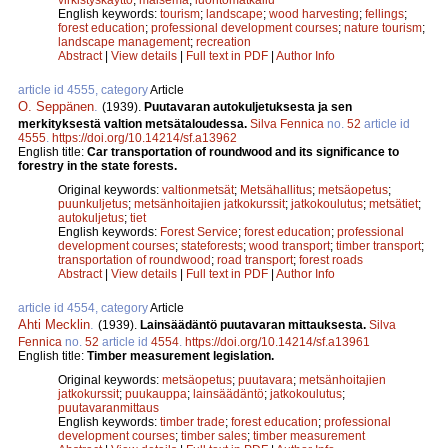
English keywords:
tourism
;
landscape
;
wood harvesting
;
fellings
;
forest education
;
professional development courses
;
nature tourism
;
landscape management
;
recreation
Abstract
|
View details
|
Full text in PDF
|
Author Info
article id 4555, category
Article
O. Seppänen
.
(1939).
Puutavaran autokuljetuksesta ja sen
merkityksestä valtion metsätaloudessa.
Silva Fennica
no.
52
article id
4555
.
https://doi.org/10.14214/sf.a13962
English title:
Car transportation of roundwood and its significance to
forestry in the state forests.
Original keywords:
valtionmetsät
;
Metsähallitus
;
metsäopetus
;
puunkuljetus
;
metsänhoitajien jatkokurssit
;
jatkokoulutus
;
metsätiet
;
autokuljetus
;
tiet
English keywords:
Forest Service
;
forest education
;
professional
development courses
;
stateforests
;
wood transport
;
timber transport
;
transportation of roundwood
;
road transport
;
forest roads
Abstract
|
View details
|
Full text in PDF
|
Author Info
article id 4554, category
Article
Ahti Mecklin
.
(1939).
Lainsäädäntö puutavaran mittauksesta.
Silva
Fennica
no.
52
article id
4554
.
https://doi.org/10.14214/sf.a13961
English title:
Timber measurement legislation.
Original keywords:
metsäopetus
;
puutavara
;
metsänhoitajien
jatkokurssit
;
puukauppa
;
lainsäädäntö
;
jatkokoulutus
;
puutavaranmittaus
English keywords:
timber trade
;
forest education
;
professional
development courses
;
timber sales
;
timber measurement