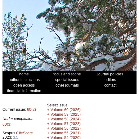
home
focus and scope
journal policies
author instructions
special issues
editors
open access
other journals
contact
financial information
Select issue
Current issue:
60(2)
+
Volume 60 (2026)
+
Volume 59 (2025)
Under compilation:
+
Volume 58 (2024)
+
Volume 57 (2023)
60(3)
+
Volume 56 (2022)
+
Scopus
CiteScore
Volume 55 (2021)
2023:
3.5
+
Volume 54 (2020)