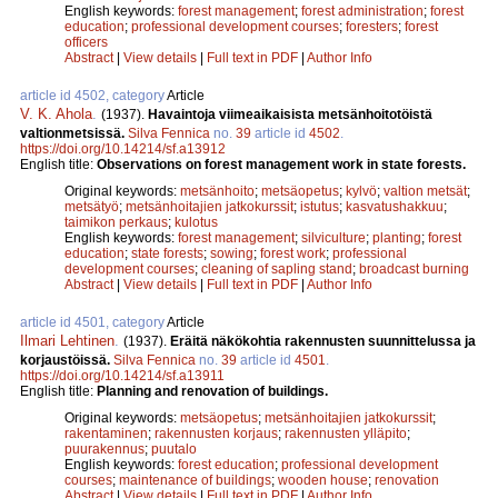
English keywords:
forest management
;
forest administration
;
forest
education
;
professional development courses
;
foresters
;
forest
officers
Abstract
|
View details
|
Full text in PDF
|
Author Info
article id 4502, category
Article
V. K. Ahola
.
(1937).
Havaintoja viimeaikaisista metsänhoitotöistä
valtionmetsissä.
Silva Fennica
no.
39
article id
4502
.
https://doi.org/10.14214/sf.a13912
English title:
Observations on forest management work in state forests.
Original keywords:
metsänhoito
;
metsäopetus
;
kylvö
;
valtion metsät
;
metsätyö
;
metsänhoitajien jatkokurssit
;
istutus
;
kasvatushakkuu
;
taimikon perkaus
;
kulotus
English keywords:
forest management
;
silviculture
;
planting
;
forest
education
;
state forests
;
sowing
;
forest work
;
professional
development courses
;
cleaning of sapling stand
;
broadcast burning
Abstract
|
View details
|
Full text in PDF
|
Author Info
article id 4501, category
Article
Ilmari Lehtinen
.
(1937).
Eräitä näkökohtia rakennusten suunnittelussa ja
korjaustöissä.
Silva Fennica
no.
39
article id
4501
.
https://doi.org/10.14214/sf.a13911
English title:
Planning and renovation of buildings.
Original keywords:
metsäopetus
;
metsänhoitajien jatkokurssit
;
rakentaminen
;
rakennusten korjaus
;
rakennusten ylläpito
;
puurakennus
;
puutalo
English keywords:
forest education
;
professional development
courses
;
maintenance of buildings
;
wooden house
;
renovation
Abstract
|
View details
|
Full text in PDF
|
Author Info