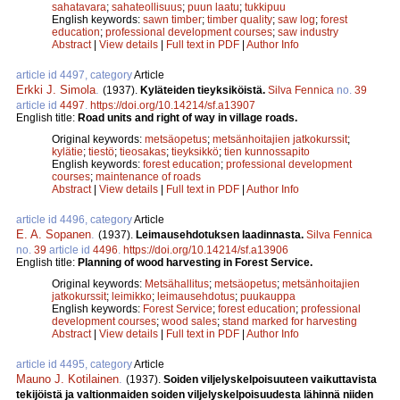
sahatavara
;
sahateollisuus
;
puun laatu
;
tukkipuu
English keywords:
sawn timber
;
timber quality
;
saw log
;
forest
education
;
professional development courses
;
saw industry
Abstract
|
View details
|
Full text in PDF
|
Author Info
article id 4497, category
Article
Erkki J. Simola
.
(1937).
Kyläteiden tieyksiköistä.
Silva Fennica
no.
39
article id
4497
.
https://doi.org/10.14214/sf.a13907
English title:
Road units and right of way in village roads.
Original keywords:
metsäopetus
;
metsänhoitajien jatkokurssit
;
kylätie
;
tiestö
;
tieosakas
;
tieyksikkö
;
tien kunnossapito
English keywords:
forest education
;
professional development
courses
;
maintenance of roads
Abstract
|
View details
|
Full text in PDF
|
Author Info
article id 4496, category
Article
E. A. Sopanen
.
(1937).
Leimausehdotuksen laadinnasta.
Silva Fennica
no.
39
article id
4496
.
https://doi.org/10.14214/sf.a13906
English title:
Planning of wood harvesting in Forest Service.
Original keywords:
Metsähallitus
;
metsäopetus
;
metsänhoitajien
jatkokurssit
;
leimikko
;
leimausehdotus
;
puukauppa
English keywords:
Forest Service
;
forest education
;
professional
development courses
;
wood sales
;
stand marked for harvesting
Abstract
|
View details
|
Full text in PDF
|
Author Info
article id 4495, category
Article
Mauno J. Kotilainen
.
(1937).
Soiden viljelyskelpoisuuteen vaikuttavista
tekijöistä ja valtionmaiden soiden viljelyskelpoisuudesta lähinnä niiden