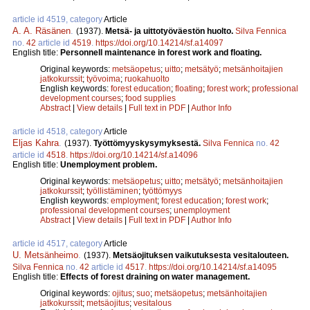
article id 4519, category
Article
A. A. Räsänen
.
(1937).
Metsä- ja uittotyöväestön huolto.
Silva Fennica
no.
42
article id
4519
.
https://doi.org/10.14214/sf.a14097
English title:
Personnell maintenance in forest work and floating.
Original keywords:
metsäopetus
;
uitto
;
metsätyö
;
metsänhoitajien
jatkokurssit
;
työvoima
;
ruokahuolto
English keywords:
forest education
;
floating
;
forest work
;
professional
development courses
;
food supplies
Abstract
|
View details
|
Full text in PDF
|
Author Info
article id 4518, category
Article
Eljas Kahra
.
(1937).
Työttömyyskysymyksestä.
Silva Fennica
no.
42
article id
4518
.
https://doi.org/10.14214/sf.a14096
English title:
Unemployment problem.
Original keywords:
metsäopetus
;
uitto
;
metsätyö
;
metsänhoitajien
jatkokurssit
;
työllistäminen
;
työttömyys
English keywords:
employment
;
forest education
;
forest work
;
professional development courses
;
unemployment
Abstract
|
View details
|
Full text in PDF
|
Author Info
article id 4517, category
Article
U. Metsänheimo
.
(1937).
Metsäojituksen vaikutuksesta vesitalouteen.
Silva Fennica
no.
42
article id
4517
.
https://doi.org/10.14214/sf.a14095
English title:
Effects of forest draining on water management.
Original keywords:
ojitus
;
suo
;
metsäopetus
;
metsänhoitajien
jatkokurssit
;
metsäojitus
;
vesitalous