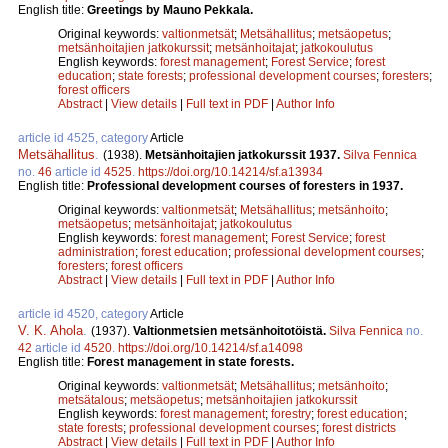
English title:
Greetings by Mauno Pekkala.
Original keywords:
valtionmetsät
;
Metsähallitus
;
metsäopetus
;
metsänhoitajien jatkokurssit
;
metsänhoitajat
;
jatkokoulutus
English keywords:
forest management
;
Forest Service
;
forest
education
;
state forests
;
professional development courses
;
foresters
;
forest officers
Abstract
|
View details
|
Full text in PDF
|
Author Info
article id 4525, category
Article
Metsähallitus
.
(1938).
Metsänhoitajien jatkokurssit 1937.
Silva Fennica
no.
46
article id
4525
.
https://doi.org/10.14214/sf.a13934
English title:
Professional development courses of foresters in 1937.
Original keywords:
valtionmetsät
;
Metsähallitus
;
metsänhoito
;
metsäopetus
;
metsänhoitajat
;
jatkokoulutus
English keywords:
forest management
;
Forest Service
;
forest
administration
;
forest education
;
professional development courses
;
foresters
;
forest officers
Abstract
|
View details
|
Full text in PDF
|
Author Info
article id 4520, category
Article
V. K. Ahola
.
(1937).
Valtionmetsien metsänhoitotöistä.
Silva Fennica
no.
42
article id
4520
.
https://doi.org/10.14214/sf.a14098
English title:
Forest management in state forests.
Original keywords:
valtionmetsät
;
Metsähallitus
;
metsänhoito
;
metsätalous
;
metsäopetus
;
metsänhoitajien jatkokurssit
English keywords:
forest management
;
forestry
;
forest education
;
state forests
;
professional development courses
;
forest districts
Abstract
|
View details
|
Full text in PDF
|
Author Info