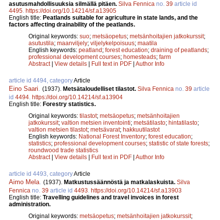
asutusmahdollisuuksia silmällä pitäen.
Silva Fennica
no.
39
article id
4495
.
https://doi.org/10.14214/sf.a13905
English title:
Peatlands suitable for agriculture in state lands, and the
factors affecting drainability of the peatlands.
Original keywords:
suo
;
metsäopetus
;
metsänhoitajien jatkokurssit
;
asutustila
;
maanviljely
;
viljelykelpoisuus
;
maatila
English keywords:
peatland
;
forest education
;
draining of peatlands
;
professional development courses
;
homesteads
;
farm
Abstract
|
View details
|
Full text in PDF
|
Author Info
article id 4494, category
Article
Eino Saari
.
(1937).
Metsätaloudelliset tilastot.
Silva Fennica
no.
39
article
id
4494
.
https://doi.org/10.14214/sf.a13904
English title:
Forestry statistics.
Original keywords:
tilastot
;
metsäopetus
;
metsänhoitajien
jatkokurssit
;
valtion metsien inventointi
;
metsätilasto
;
hintatilasto
;
valtion metsien tilastot
;
metsävarat
;
hakkuutilastot
English keywords:
National Forest Inventory
;
forest education
;
statistics
;
professional development courses
;
statistic of state forests
;
roundwood trade statistics
Abstract
|
View details
|
Full text in PDF
|
Author Info
article id 4493, category
Article
Aimo Mela
.
(1937).
Matkustussäännöstä ja matkalaskuista.
Silva
Fennica
no.
39
article id
4493
.
https://doi.org/10.14214/sf.a13903
English title:
Travelling guidelines and travel invoices in forest
administration.
Original keywords:
metsäopetus
;
metsänhoitajien jatkokurssit
;