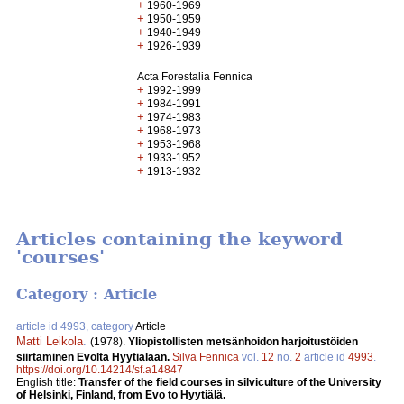
+
1960-1969
+
1950-1959
+
1940-1949
+
1926-1939
Acta Forestalia Fennica
+
1992-1999
+
1984-1991
+
1974-1983
+
1968-1973
+
1953-1968
+
1933-1952
+
1913-1932
Articles containing the keyword
'courses'
Category : Article
article id 4993, category
Article
Matti Leikola
.
(1978).
Yliopistollisten metsänhoidon harjoitustöiden
siirtäminen Evolta Hyytiälään.
Silva Fennica
vol.
12
no.
2
article id
4993
.
https://doi.org/10.14214/sf.a14847
English title:
Transfer of the field courses in silviculture of the University
of Helsinki, Finland, from Evo to Hyytiälä.