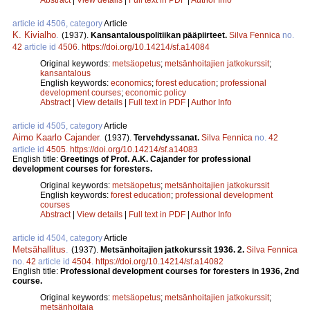
article id 4506, category
Article
K. Kivialho
.
(1937).
Kansantalouspolitiikan pääpiirteet.
Silva Fennica
no.
42
article id
4506
.
https://doi.org/10.14214/sf.a14084
Original keywords:
metsäopetus
;
metsänhoitajien jatkokurssit
;
kansantalous
English keywords:
economics
;
forest education
;
professional
development courses
;
economic policy
Abstract
|
View details
|
Full text in PDF
|
Author Info
article id 4505, category
Article
Aimo Kaarlo Cajander
.
(1937).
Tervehdyssanat.
Silva Fennica
no.
42
article id
4505
.
https://doi.org/10.14214/sf.a14083
English title:
Greetings of Prof. A.K. Cajander for professional
development courses for foresters.
Original keywords:
metsäopetus
;
metsänhoitajien jatkokurssit
English keywords:
forest education
;
professional development
courses
Abstract
|
View details
|
Full text in PDF
|
Author Info
article id 4504, category
Article
Metsähallitus
.
(1937).
Metsänhoitajien jatkokurssit 1936. 2.
Silva Fennica
no.
42
article id
4504
.
https://doi.org/10.14214/sf.a14082
English title:
Professional development courses for foresters in 1936, 2nd
course.
Original keywords:
metsäopetus
;
metsänhoitajien jatkokurssit
;
metsänhoitaja