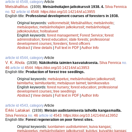
article id 4548, category
Article
Metsähallitus
.
(1939).
Metsänhoitajien jatkokurssit 1938. 4.
Silva Fennica
no.
52
article id
4548
.
https://doi.org/10.14214/sf.a13955
English title:
Professional development courses of foresters in 1938.
Original keywords:
valtionmetsät
;
Metsähallitus
;
metsänhoito
;
metsäopetus
;
metsänhoitajien jatkokurssit
;
metsänhoitajat
;
jatkokoulutus
;
hoitoalueet
English keywords:
forest management
;
Forest Service
;
forest
administration
;
forest education
;
state forests
;
professional
development courses
;
foresters
;
forest officers
Abstract
|
View details
|
Full text in PDF
|
Author Info
article id 4544, category
Article
V. K. Ahola
.
(1938).
Näkökohtia taimien kasvatuksesta.
Silva Fennica
no.
46
article id
4544
.
https://doi.org/10.14214/sf.a13953
English title:
Production of forest tree seedlings.
Original keywords:
metsäopetus
;
metsänhoitajien jatkokurssit
;
taimitarha
;
taimituotanto
;
metsäpuun taimet
;
taimikasvatus
English keywords:
forest nursery
;
forest education
;
professional
development courses
;
tree seedlings
Abstract
|
View details
|
Full text in PDF
|
Author Info
article id 4543, category
Article
Erkki Laitakari
.
(1938).
Metsän uudistamisesta laihoilla kangasmailla.
Silva Fennica
no.
46
article id
4543
.
https://doi.org/10.14214/sf.a13952
English title:
Forest regeneration on poor forest sites.
Original keywords:
luontainen uudistuminen
;
kuiva kangas
;
metsäopetus
;
metsänhoitajien jatkokurssit
;
kulotus
;
kuivahko kangas
;