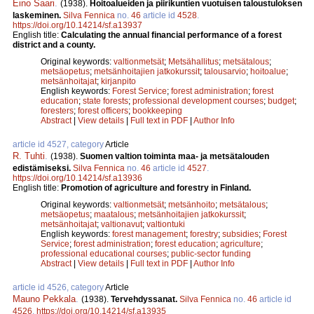
Eino Saari
.
(1938).
Hoitoalueiden ja piirikuntien vuotuisen taloustuloksen
laskeminen.
Silva Fennica
no.
46
article id
4528
.
https://doi.org/10.14214/sf.a13937
English title:
Calculating the annual financial performance of a forest
district and a county.
Original keywords:
valtionmetsät
;
Metsähallitus
;
metsätalous
;
metsäopetus
;
metsänhoitajien jatkokurssit
;
talousarvio
;
hoitoalue
;
metsänhoitajat
;
kirjanpito
English keywords:
Forest Service
;
forest administration
;
forest
education
;
state forests
;
professional development courses
;
budget
;
foresters
;
forest officers
;
bookkeeping
Abstract
|
View details
|
Full text in PDF
|
Author Info
article id 4527, category
Article
R. Tuhti
.
(1938).
Suomen valtion toiminta maa- ja metsätalouden
edistämiseksi.
Silva Fennica
no.
46
article id
4527
.
https://doi.org/10.14214/sf.a13936
English title:
Promotion of agriculture and forestry in Finland.
Original keywords:
valtionmetsät
;
metsänhoito
;
metsätalous
;
metsäopetus
;
maatalous
;
metsänhoitajien jatkokurssit
;
metsänhoitajat
;
valtionavut
;
valtiontuki
English keywords:
forest management
;
forestry
;
subsidies
;
Forest
Service
;
forest administration
;
forest education
;
agriculture
;
professional educational courses
;
public-sector funding
Abstract
|
View details
|
Full text in PDF
|
Author Info
article id 4526, category
Article
Mauno Pekkala
.
(1938).
Tervehdyssanat.
Silva Fennica
no.
46
article id
4526
.
https://doi.org/10.14214/sf.a13935