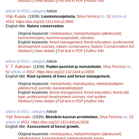
Abstract
|
View details
|
Full text in PDF
|
Author Info
article id 4553, category
Article
Viljo Kujala
.
(1939).
Luonnonsuojelusta.
Silva Fennica
no.
52
article id
4553
.
https://doi.org/10.14214/sf.a13960
English title:
Nature conservation.
Original keywords:
metsäopetus
;
metsänhoitajien jatkokurssit
;
luonnonsuojelu
;
luonnonsuojelulaki
;
rahoitus
English keywords:
forest management
;
forest education
;
professional
development courses
;
nature conservancy
;
Nature Consercvation Act
Abstract
|
View details
|
Full text in PDF
|
Author Info
article id 4552, category
Article
V. T. Aaltonen
.
(1939).
Puiden juuristot ja metsänhoito.
Silva Fennica
no.
52
article id
4552
.
https://doi.org/10.14214/sf.a13959
English title:
Root systems of trees and forest management.
Original keywords:
metsänhoito
;
metsäopetus
;
metsänhoitajien
jatkokurssit
;
juuristo
;
kasvupaikkatyypit
English keywords:
forest management
;
forest education
;
forest site
type
;
professional development courses
;
root system
Abstract
|
View details
|
Full text in PDF
|
Author Info
article id 4551, category
Article
Yrjö Ilvessalo
.
(1939).
Metsikön kasvun arvioiminen.
Silva Fennica
no.
52
article id
4551
.
https://doi.org/10.14214/sf.a13958
English title:
Assessment of forest growth.
Original keywords:
metsäopetus
;
metsänhoitajien jatkokurssit
;
jatkokoulutus
;
kasvutaulukot
;
metsänarvionti
;
kasvu