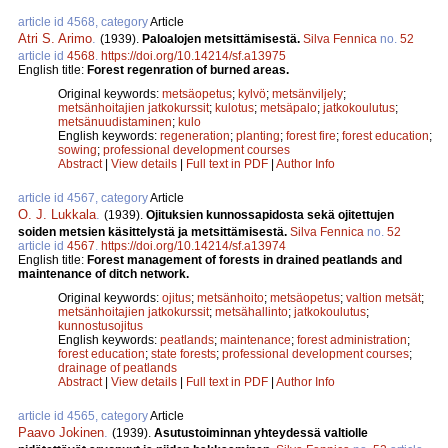
article id 4568, category
Article
Atri S. Arimo
.
(1939).
Paloalojen metsittämisestä.
Silva Fennica
no.
52
article id
4568
.
https://doi.org/10.14214/sf.a13975
English title:
Forest regenration of burned areas.
Original keywords:
metsäopetus
;
kylvö
;
metsänviljely
;
metsänhoitajien jatkokurssit
;
kulotus
;
metsäpalo
;
jatkokoulutus
;
metsänuudistaminen
;
kulo
English keywords:
regeneration
;
planting
;
forest fire
;
forest education
;
sowing
;
professional development courses
Abstract
|
View details
|
Full text in PDF
|
Author Info
article id 4567, category
Article
O. J. Lukkala
.
(1939).
Ojituksien kunnossapidosta sekä ojitettujen
soiden metsien käsittelystä ja metsittämisestä.
Silva Fennica
no.
52
article id
4567
.
https://doi.org/10.14214/sf.a13974
English title:
Forest management of forests in drained peatlands and
maintenance of ditch network.
Original keywords:
ojitus
;
metsänhoito
;
metsäopetus
;
valtion metsät
;
metsänhoitajien jatkokurssit
;
metsähallinto
;
jatkokoulutus
;
kunnostusojitus
English keywords:
peatlands
;
maintenance
;
forest administration
;
forest education
;
state forests
;
professional development courses
;
drainage of peatlands
Abstract
|
View details
|
Full text in PDF
|
Author Info
article id 4565, category
Article
Paavo Jokinen
.
(1939).
Asutustoiminnan yhteydessä valtiolle